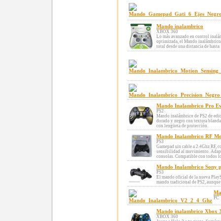
Mando inalambrico
XBOX 360
Lo más avanzado en control inalám
optimizada, el Mando inalámbrico
total desde una distancia de hasta 
Mando Inalambrico Pro Evo
PS2
Mando inalámbrico de PS2 de edic
dorado y negro con textura bland
con lengüeta de protección.
Mando Inalambrico RF Mo
PS3
Gamepad sin cable a 2.4Ghz RF, c
sensibilidad al movimiento. Adapt
consolas. Compatible con todos los
Mando Inalambrico Sony 
PS3
El mando oficial de la nueva PlaySt
mando tradicional de PS2, aunque
Ma
PC
Mando inalambrico Xbox 
XBOX 360