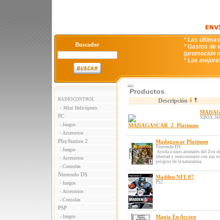
* Las última
Buscador
* Gastos de e
(promoción n
* Los mejore
Inicio
Productos
RADIOCONTROL
Descripción
Mini Helicóptero
-
MADAGA
PC
XBOX 36
Juegos
-
Accesorios
-
PlayStation 2
Madagascar Platinum
Nintendo DS
Juegos
-
Ayuda a unos animales del Zoo de
libertad y reencontrarse con sus o
Accesorios
-
peligros de la naturaleza.
Consolas
-
Nintendo DS
Madden NFL 07
PS2
Juegos
-
Accesorios
-
Consolas
-
PSP
Juegos
Magia En Accion
-