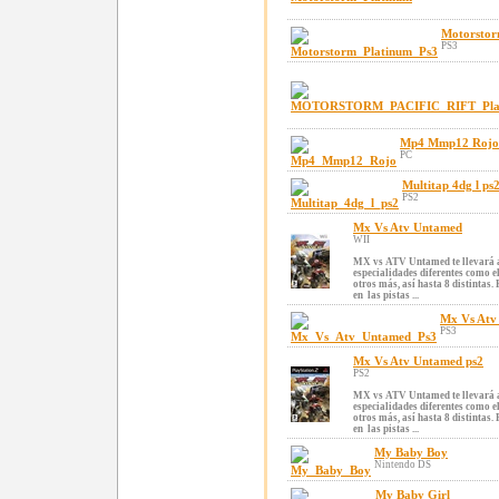
Motorstor
PS3
Mp4 Mmp12 Rojo
PC
Multitap 4dg l ps
PS2
Mx Vs Atv Untamed
WII
MX vs ATV Untamed te llevará a
especialidades diferentes como 
otros más, así hasta 8 distintas.
en las pistas ...
Mx Vs Atv
PS3
Mx Vs Atv Untamed ps2
PS2
MX vs ATV Untamed te llevará a
especialidades diferentes como 
otros más, así hasta 8 distintas.
en las pistas ...
My Baby Boy
Nintendo DS
My Baby Girl