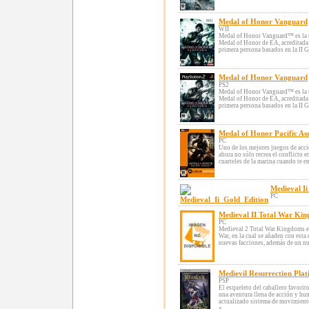
Medal of Honor Vanguard
WII
Medal of Honor Vanguard™ es la ú
Medal of Honor de EA, acreditada 
primera persona basados en la II Gu
Medal of Honor Vanguard
PS2
Medal of Honor Vanguard™ es la ú
Medal of Honor de EA, acreditada 
primera persona basados en la II Gu
Medal of Honor Pacific As
PC
Uno de los mejores juegos de acci
ahora no sólo recrea el conflicto e
cuarteles de la marina cuando te en
Medieval Ii
PC
Medieval II Total War Ki
PC
Medieval 2 Total War Kingdoms es
War, en la cual se añaden con esta
nuevas facciones, además de un nu
Medievil Resurrection Pla
PSP
El esqueleto del caballero favorit
una aventura llena de acción y hu
actualizado sistema de movimient
a ...