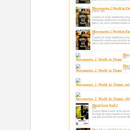
Mercenaries 2 World in Fl
XBOX 360
Cuando un tirano hambriento de po
Venezuela, estalla una invasión qu
para ti, las crisis internacionales s
Mercenaries 2 World in Fl
PC
Cuando un tirano hambriento de po
Venezuela, estalla una invasión qu
para ti, las crisis internacionales s
Merc
PS2
Merc
XBOX
Metal Gear Acid 2
PSP
¡Vuelve Metal Gear® Acid con un v
de juego de cartas basado en la es
trae más diversión del universo Met
Metal Gear Solid 4 Guns of