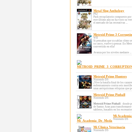
Metal Slug Anthology
PS2
Pack recopilatorio compuesto por l
este último aún no ha visto su ve
el mercado de las recreativas ...
Metroid Prime 3 Corrupti
WII
Si pensabas que ya sabías cómo se 
su casco, vuelve a pensar. En Metr
convertirás en ella!
Avanza por los niveles medante ...
Metroid Prime Hunters
Nintendo DS
¡Vive la batalla final de los caza
enfrentamiento contra seis mortífe
unas antiquísimas reliquias que po
Metroid Prime Pinball
Nintendo DS
Metroid Prime Pinball:
donde po
de Samus Aran para transformarse e
tableros, basados en los escenario
Mi Academia
Nintendo DS
Mi Clinica Veterinaria
Nintendo DS