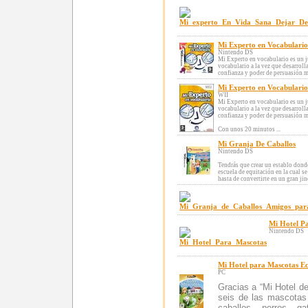
Mi Experto en Vocabulario
Nintendo DS
Mi Experto en vocabulario es un j
vocabulario a la vez que desarroll
confianza y poder de persuasión mi
Mi Experto en Vocabulario
WII
Mi Experto en vocabulario es un j
vocabulario a la vez que desarroll
confianza y poder de persuasión mi
Con unos 20 minutos ...
Mi Granja De Caballos
Nintendo DS
Tendrás que crear un establo donde
escuela de equitación en la cual s
hasta de convertirte en un gran jine
Mi Hotel P
Nintendo DS
Mi Hotel para Mascotas E
PC
Gracias a “Mi Hotel d
seis de las mascotas 
caballos, perros, ga