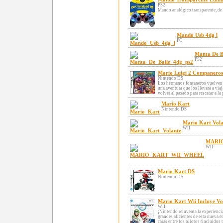
PS2
Mando analógico transparente, de
Mando Usb 4dg l
PC
Manta De B
PS2
Mario Luigi 2 Companeros
Nintendo DS
Los hermanos fontaneros vuelven a
una aventura que los llevará a via
volver al pasado para rescatar a la p
Mario Kart
Nintendo DS
Mario Kart Vola
WII
MARIO
WII
Mario Kart DS
Nintendo DS
Mario Kart Wii Incluye V
WII
¡Nintendo reinventa la experienci
grandes alicientes de esta nueva e
caras entre los pilotos (incluidos 