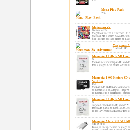
Mega Play Pack
WII
Megaman Zx
Nintendo DS
MegaMan vuelve a Nintendo DS en 
gráficos 2D y varias novedades in
dos jovenes protagonistas en hasta 
Megaman Zx
Nintendo DS
Memoria 1 GByte SD Card
WII
Memoria estándar tipo SD Card de
fotos, juegos de la consola virtual
Memoria 1 0GB microSD c
SanDisk
PSP
Memoria de 1GB modelo microSD pa
compatibles que, además, incluye
compatible con periféricos, cámaras
Memoria 2 GByte SD Card
WII
Tarjeta de memoria SD Card de 2 
fabricado por la compañía SanDisk
consola virtual o almacenar fotos d
Memoria Xbox 360 512 M
XBOX 360
Para que la experiencia de juego 