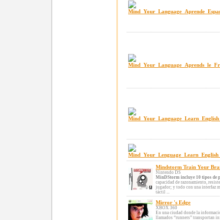
Mindstorm Train Your Bra
Nintendo DS
MinDStorm incluye 10 tipos de p
capacidad de razonamiento, resiste
jugador; y todo con una interfaz m
táctil ...
Mirror 's Edge
XBOX 360
En una ciudad donde la informació
llamados “runners” transportan inf