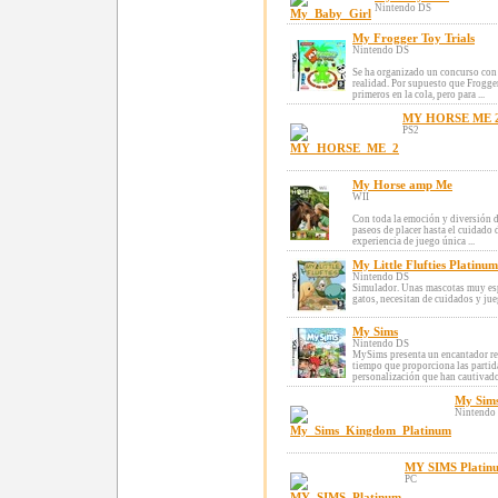
Nintendo DS
My Frogger Toy Trials
Nintendo DS
Se ha organizado un concurso con e
realidad. Por supuesto que Frogge
primeros en la cola, pero para ...
MY HORSE ME 
PS2
My Horse amp Me
WII
Con toda la emoción y diversión de
paseos de placer hasta el cuidado
experiencia de juego única ...
My Little Flufties Platinum
Nintendo DS
Simulador. Unas mascotas muy espe
gatos, necesitan de cuidados y jue
My Sims
Nintendo DS
MySims presenta un encantador rep
tiempo que proporciona las partida
personalización que han cautivado 
My Sim
Nintendo
MY SIMS Platin
PC