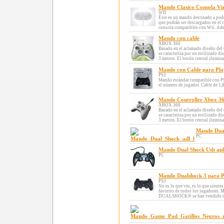
Mando Clasico Consola Vir
WII
Éste es un mando destinado a pode
que podrán ser descargados en el c
consola compatibles con Wii. Ade
Mando con cable
XBOX 360
Basado en el aclamado diseño de
se caracteriza por un estilizado d
3 metros. El botón central ilumin
Mando con Cable para Pl
PS3
Mando estándar compatible con PS
el número de jugador. Cable de 1,
Mando Controller Xbox 36
XBOX 360
Basado en el aclamado diseño de
se caracteriza por un estilizado d
3 metros. El botón central ilumin
Mando Dual
PC
Mando Dual Shock Usb apl
PC
Mando Dualshock 3 para 
PS3
No es lo que ves, es lo que sien
favorito de todos los jugadores. 
DUALSHOCK® se han vendido desd