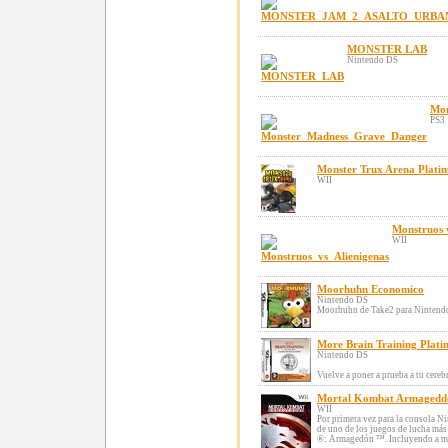
MONSTER LAB
Nintendo DS
Mon
PS3
Monster Trux Arena Plati
WII
Monstruos v
WII
Moorhuhn Economico
Nintendo DS
Moorhuhn de Take2 para Nintend
More Brain Training Plat
Nintendo DS
Vuelve a poner a prueba a tu cerebr
Mortal Kombat Armagedd
WII
Por primera vez para la consola N
de uno de los juegos de lucha más
®: Armagedón ™. Incluyendo a más