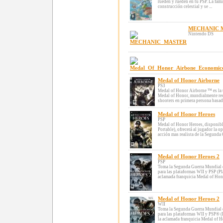
rueden y rueden en tu PSP. La fami
construcción celestial y se ...
MECHANIC 
Nintendo DS
Medal of Honor Airborne
PS3
Medal of Honor Airborne ™ es la ú
Medal of Honor, mundialmente rec
shooters en primera persona basad
Medal of Honor Heroes
PSP
Medal of Honor Heroes, disponib
Portable), ofrecerá al jugador la op
acción mas realista de la Segunda
Medal of Honor Heroes 2
PSP
Toma la Segunda Guerra Mundial 
para las plataformas WII y PSP (P
aclamada franquicia Medal of Hono
Medal of Honor Heroes 2
WII
Toma la Segunda Guerra Mundial 
para las plataformas WII y PSP® 
la aclamada franquicia Medal of H