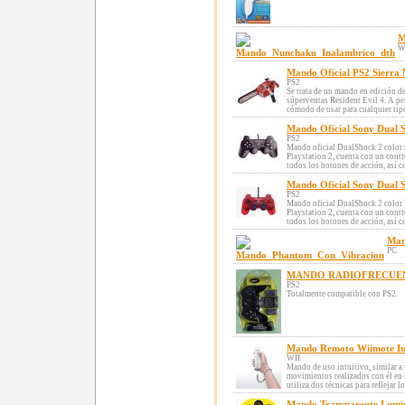
M
W
Mando Oficial PS2 Sierra 
PS2
Se trata de un mando en edición d
súperventas Resident Evil 4. A pe
cómodo de usar para cualquier tipo
Mando Oficial Sony Dual 
PS2
Mando oficial DualShock 2 color 
Playstation 2, cuenta con un contr
todos los botones de acción, así c
Mando Oficial Sony Dual 
PS2
Mando oficial DualShock 2 color 
Playstation 2, cuenta con un contr
todos los botones de acción, así c
Man
PC
MANDO RADIOFRECUEN
PS2
Totalmente compatible con PS2.
Mando Remoto Wiimote Inc
WII
Mando de uso intuitivo, similar a 
movimientos realizados con él en 
utiliza dos técnicas para reflejar 
Mando Transparente Lumin