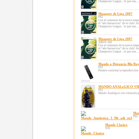
Champions League... lo que sea; ...
Manager de Liga 2007
PS2
Con el comienzo de la nueva tempo
el “año fantasticus” de tu club! As
Champions League... lo que sea; ...
Manager de Liga 2007
XBOX 360
Con el comienzo de la nueva tempo
el “año fantasticus” de tu club! As
Champions League... lo que sea; ...
Mando a Distancia Blu Ray
PS3
Permite controlar la reproducción 
MANDO ANALoGICO VI
PS2
Mando Analógico con vibración 
Man
PS3
Mando Clasico
WII