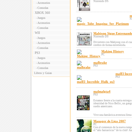
Nintendo DS
Accesorios
-
Consolas
-
XBOX 360
m
Juegos
-
N
Accesorios
-
Consolas
-
WII
Mahjong Sigue Entrenando
Nintendo DS
Juegos
-
Diviertete con Mahjong con el cua
Accesorios
-
cerebro de forma entretenida.
Consolas
-
Making History
PS3
PC
Juegos
-
malbrake
Accesorios
-
PS3
Consolas
-
Libros y Guias
malEl Incre
PS3
malmalgta4
PS3
Estamos frente a la cuarta entrega
identidad de Nico Bellic, un gan
sueño americano.
Vive una fantástica aventura llena .
Manager de Liga 2007
PC
Con el comienzo de la nueva tempo
el “año fantasticus” de tu club! As