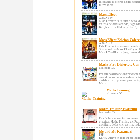
intocables espectros ha descubiert
fuerza sobre ...
Mass Effect
XBOX 360
Mass Effect™ es un juego de rol de
exitoso desarrollador de juegos 
Knights of the Old Republic™, Nev
Mass Effect Edicion Colecc
XBOX 360
Esta Edición Coleccionista inclu
"Cómo se hizo Mass Effect" y un li
Mass Effect™ es un juego de rol de 
Maths Play Diviertete Co
Nintendo DS
Pon tus habilidades matemáticas 
creando ecuaciones en 4 desafiant
de dificultad, opciones para multi
Maths ...
Maths Training
Nintendo DS
Maths Training Platinum
Nintendo DS
Una de las mejores formas de mejor
practicar. Maths Training del Pro
de cálculo de las cien casillas te da 
Me and My Katamari
PSP
El Rey vuelve en todo su esplendo