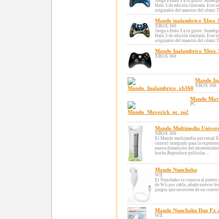
Juega a Halo 3 a tu gusto. Sumérg
Halo 3 de edición limitada. Este
originales del maestro del cómic T
Mando inalambrico Xbox 3
XBOX 360
Juega a Halo 3 a tu gusto. Sumérg
Halo 3 de edición limitada. Este
originales del maestro del cómic T
Mando Inalambrico Xbox 3
XBOX 360
Mando In
XBOX 360
Mando Mave
PC
Mando Multimedia Univers
XBOX 360
El Mando multimedia universal X
control integrado para la experien
nueva dimensión del entretenimien
botón.Reproduce películas ...
Mando Nunchaku
WII
El Nunchako se conecta al puerto 
de Wii por cable, añade nuevos bo
juegos que necesiten de un control
Mando Nunchaku Duo Fx 
WII