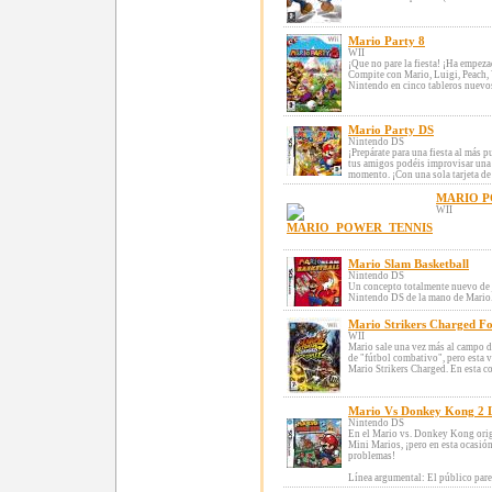
Mario Party 8
WII
¡Que no pare la fiesta! ¡Ha empezad
Compite con Mario, Luigi, Peach,
Nintendo en cinco tableros nuevos 
Mario Party DS
Nintendo DS
¡Prepárate para una fiesta al más 
tus amigos podéis improvisar una f
momento. ¡Con una sola tarjeta de 
MARIO P
WII
Mario Slam Basketball
Nintendo DS
Un concepto totalmente nuevo de 
Nintendo DS de la mano de Mario
Mario Strikers Charged Fo
WII
Mario sale una vez más al campo de
de "fútbol combativo", pero esta 
Mario Strikers Charged. En esta co
Mario Vs Donkey Kong 2 L
Nintendo DS
En el Mario vs. Donkey Kong origi
Mini Marios, ¡pero en esta ocasión
problemas!
Línea argumental: El público parece