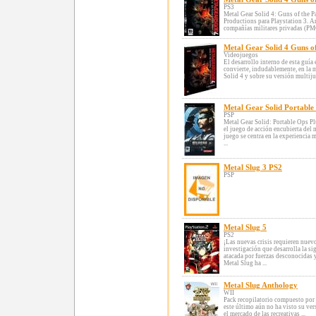
PS3
Metal Gear Solid 4: Guns of the P
Productions para Playstation 3.
compañías militares privadas (PMCs
Metal Gear Solid 4 Guns of
Videojuegos
El desarrollo interno de esta guía
convierte, indudablemente, en la 
Solid 4 y sobre su versión multijug
Metal Gear Solid Portable
PSP
Metal Gear Solid: Portable Ops P
el juego de acción encubierta del 
juego se centra en la experiencia 
...
Metal Slug 3 PS2
PSP
Metal Slug 5
PS2
¡Las nuevas crisis requieren nuev
investigación que desarrolla la si
atacada por fuerzas desconocidas y
Metal Slug ha ...
Metal Slug Anthology
WII
Pack recopilatorio compuesto por l
este último aún no ha visto su ve
el mercado de las recreativas ...