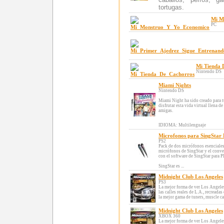
tortugas.
Mi M
PC
Mi Tienda 
Nintendo DS
Miami Nights
Nintendo DS
Miami Night ha sido creado para 
disfrutar esta vida virtual llena d
amigas.
IDIOMA: Multilenguaje
Microfonos para SingStar
PS2
Pack de dos micrófonos esenciales
micrófonos de SingStar y el conv
con el software de SingStar para P
SingStar es ...
Midnight Club Los Angeles
PS3
La mejor forma de ver Los Angeles
las calles reales de L.A., recread
la mejor gama de tuners, muscle cars
Midnight Club Los Angeles
XBOX 360
La mejor forma de ver Los Angeles