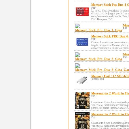
Memory Stick Pro Duo 4 
PSP
La nueva línea de tarjetas de mem
dispositivo de juegos portátil en
completamente multimedia. Esta l
PRO Duo para PSP ...
Mem
PSP
Memory Stick PRO Duo 4 
PSP
Con un formato dos veces menor qu
tarjeta de memoria Memoria Stick 
almacenamiento y una tasa de trans
Mem
PSP
Memory Unit 512 Mb xb3
XBOX 360
Mercenaries 2 World in Fl
PS3
Cuando un tirano hambriento de po
Venezuela, estalla una invasión qu
para ti, las crisis internacionales s
Mercenaries 2 World in Fl
PS2
Cuando un tirano hambriento de po
Venezuela, estalla una invasión qu
para ti, las crisis internacionales s