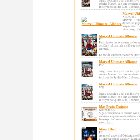
Juego de acción y rol que incluye
cómics Marvel, con una veintena d
incluyendo Spider-Man, Lobezno, B
Marvel Ulti
XBOX 360
Marvel: Ultima
donde los juga
mayor elenco 
videojuego. Co
Marvel Ultimate Alliance
PC
Participa en las aventuras de los 
acción y rol con más de 20 superh
en total.
La acción empieza cuando el Docto
Marvel Ultimate Alliance
PS2
Juego de acción y rol que incluye
cómics Marvel, con una veintena d
incluyendo Spider-Man, Lobezno, B
Marvel Ultimate Alliance
WII
Juego de acción y rol que incluye
cómics Marvel, con una veintena d
incluyendo Spider-Man, Lobezno, B
Mas Brain Training
Nintendo DS
Sigue entrenando tu cerebro con nu
en torno a operaciones matemática
lenguaje. Refresca y rejuvenece tu
ejercicios ...
Mass Effect
PC
Asume el papel del Comandante S
última esperanza para la vida en l