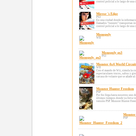
control policial a lo largo de una 
Mirror 's Edge
PS3
En una ciudad donde la informació
llamados “runners” transportan inf
control policial a lo largo de una 
Monopoly
WII
Monopoly ps3
PS3
Monster 4x4 World Circuit
WII
Con el mando de Wii, simula la co
espectaculares trucos, saltos y gi
carcasa de volante que se añade al
Monster Hunter Freedom
PSP
Por fin llega hasta nosotros uno d
últimos tiempos donde ya lleva v
versión PSP. Monster Hunter Freed
Monster
PSP