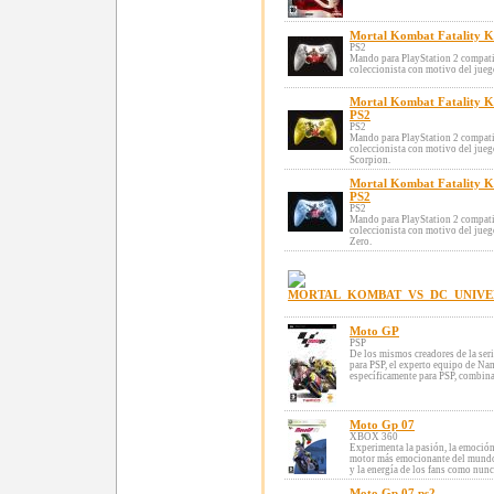
Mortal Kombat Fatality K
PS2
Mando para PlayStation 2 compati
coleccionista con motivo del jueg
Mortal Kombat Fatality K
PS2
PS2
Mando para PlayStation 2 compati
coleccionista con motivo del jue
Scorpion.
Mortal Kombat Fatality K
PS2
PS2
Mando para PlayStation 2 compati
coleccionista con motivo del jue
Zero.
Moto GP
PSP
De los mismos creadores de la ser
para PSP, el experto equipo de Na
específicamente para PSP, combina
Moto Gp 07
XBOX 360
Experimenta la pasión, la emoción
motor más emocionante del mundo!
y la energía de los fans como nunca
Moto Gp 07 ps2