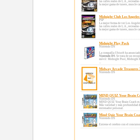
las calles reales de L.A., recread
la mejor gama de tuners, muscle cars
Midnight Club Los Angele
PSP
La mejor forma de ver Los Angeles
las calles reales de L.A., recread
la mejor gama de tuners, muscle cars
Midnight Play Pack
Nintendo DS
La compañía Ubisoft ha anunciad
Nintendo DS
. Se trata de un reco
móvil: Midnight Pool, Midnight
...
Midway Arcade Treasures 
Nintendo DS
MIND QUIZ Your Brain C
Nintendo DS
MIND QUIZ Your Brain Coach es la
Más variedad y más profundidad de
entrenador personal.
Mind Quiz Your Brain Co
Nintendo DS
Entrene el cerebro con el concurso