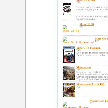
PS2
Un juego con la licencia oficial d
motocicletas, equipos y los 18 cir
Con varias modalidades de juego,
Carrera Contrarreloj, ...
Moto GP 08
PS3
Moto Gp 3
PS2
Moto GP 4 Platinum
PS2
En el mundo del motociclismo, Mot
Fórmula Uno de las dos ruedas.
Motorstorm
PS3
Sigue vivo, sigue adelante...
Motorstorm es el escenario para ca
Convierte las pistas en baños de b
Elige entre 7 vehículos distintos 
Motorstorm Pacific Rift
PS3
Motorstorm Pl
PS2