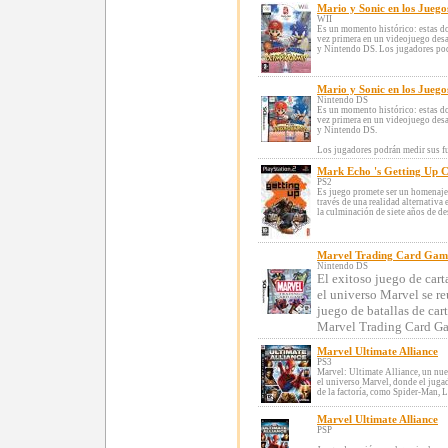
Mario y Sonic en los Juego
WII
Es un momento histórico: estas do
vez primera en un videojuego desa
y Nintendo DS. Los jugadores podr
Mario y Sonic en los Juego
Nintendo DS
Es un momento histórico: estas do
vez primera en un videojuego desa
y Nintendo DS.
Los jugadores podrán medir sus fue
Mark Echo 's Getting Up C
PS2
Es juego promete ser un homenaje a
través de una realidad alternativa 
la culminación de siete años de desa
Marvel Trading Card Gam
Nintendo DS
El exitoso juego de car
el universo Marvel se re
juego de batallas de car
Marvel Trading Card Ga
Marvel Ultimate Alliance
PS3
Marvel: Ultimate Alliance, un nue
el universo Marvel, donde el juga
de la factoría, como Spider-Man, Lo
Marvel Ultimate Alliance
PSP