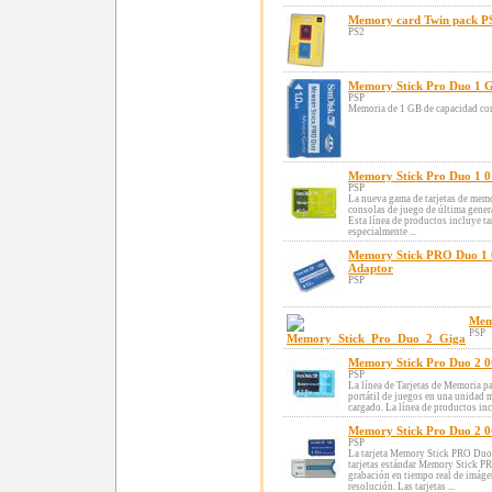
Memory card Twin pack P
PS2
Memory Stick Pro Duo 1 G
PSP
Memoria de 1 GB de capacidad co
Memory Stick Pro Duo 1 
PSP
La nueva gama de tarjetas de mem
consolas de juego de última gene
Esta línea de productos incluye 
especialmente ...
Memory Stick PRO Duo 1 
Adaptor
PSP
Mem
PSP
Memory Stick Pro Duo 2 
PSP
La línea de Tarjetas de Memoria p
portátil de juegos en una unidad 
cargado. La línea de productos in
Memory Stick Pro Duo 2 
PSP
La tarjeta Memory Stick PRO Duo 
tarjetas estándar Memory Stick PRO
grabación en tiempo real de imáge
resolución. Las tarjetas ...