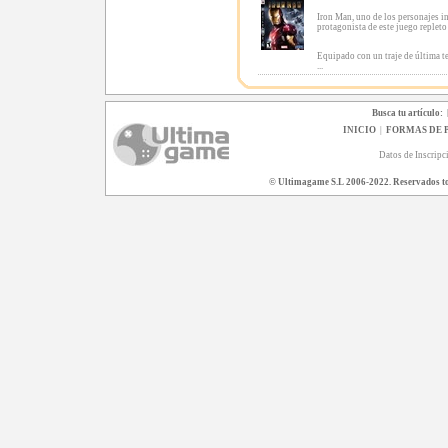
Iron Man, uno de los personajes in
protagonista de este juego repleto 
Equipado con un traje de última t
...
Busca tu artículo:
INICIO
|
FORMAS DE 
Datos de Inscripc
© Ultimagame S.L 2006-2022. Reservados todo