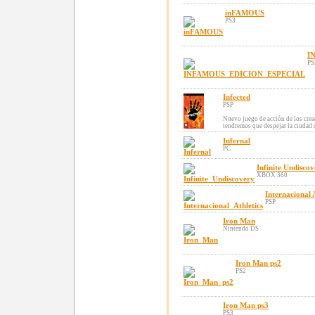
inFAMOUS
PS3
I
PS
Infected
PSP
Nuevo juego de acción de los cre
tendremos que despejar la ciudad
Infernal
PC
Infinite Undisco
XBOX 360
Internacional 
PSP
Iron Man
Nintendo DS
Iron Man ps2
PS2
Iron Man ps3
PS3