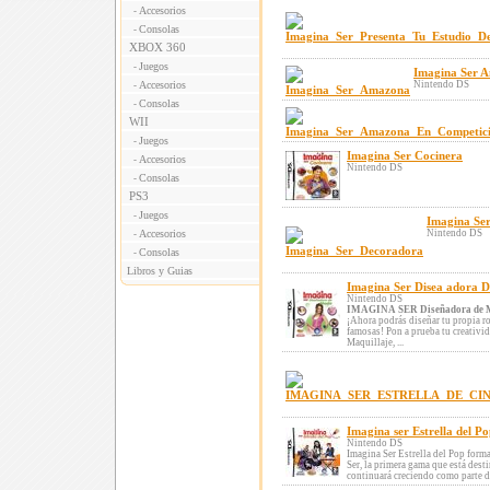
Accesorios
-
Consolas
-
XBOX 360
Juegos
-
Imagina Ser 
Accesorios
Nintendo DS
-
Consolas
-
WII
Juegos
-
Imagina Ser Cocinera
Accesorios
-
Nintendo DS
Consolas
-
PS3
Juegos
-
Imagina Se
Accesorios
Nintendo DS
-
Consolas
-
Libros y Guias
Imagina Ser Disea adora 
Nintendo DS
IMAGINA SER Diseñadora de 
¡Ahora podrás diseñar tu propia ro
famosas! Pon a prueba tu creativid
Maquillaje, ...
Imagina ser Estrella del P
Nintendo DS
Imagina Ser Estrella del Pop form
Ser, la primera gama que está desti
continuará creciendo como parte de 