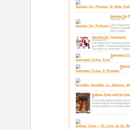
Imagina Ser 
Nintendo DS
Con la Saga de ju
Porfesora, pasará
dejes escapar!.
Imagina Ser Veterinaria
Nintendo DS
Con Imagina Ser Veterinaria explo
su cuidado. La historia empieza cu
Tus objetivos serán estos: Cuida d
Imperium Civ
PC
Imperi
PC
Indiana Jones and the Fate 
PC
Activisión reedita el clásico de L
Atlantis más de una década despué
aventura gráfica se considera como 