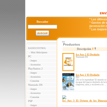
* Las última
Buscador
* Gastos de e
(promoción n
* Los mejore
Inicio
Productos
RADIOCONTROL
Descripción
Mini Helicóptero
-
Ice Age 2 El Deshielo
PC
Nintendo DS
Juegos
-
Accesorios
-
PlayStation 2
Juegos
-
Ice Age 2 El Deshielo
Accesorios
-
PS2
¡No se lo esperaban! El mundo se 
Consolas
-
escapar del mayor deshielo de la hi
Nintendo DS
chapotea, salta, y escúrrete a lo ...
Juegos
-
Accesorios
-
Consolas
-
PSP
Juegos
-