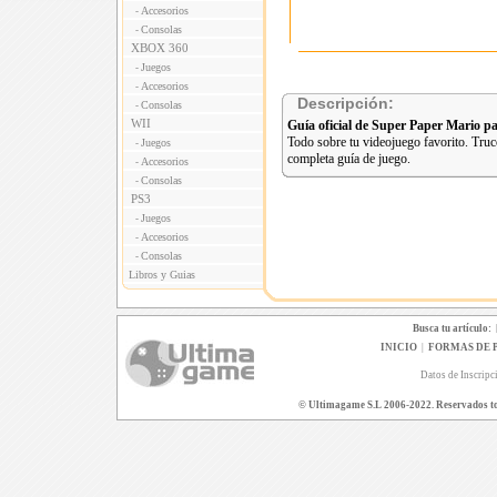
Accesorios
-
Consolas
-
XBOX 360
Juegos
-
Accesorios
-
Descripción:
Consolas
-
WII
Guía oficial de Super Paper Mario p
Todo sobre tu videojuego favorito. Truco
Juegos
-
completa guía de juego.
Accesorios
-
Consolas
-
PS3
Juegos
-
Accesorios
-
Consolas
-
Libros y Guias
Busca tu artículo:
INICIO
|
FORMAS DE 
Datos de Inscripc
© Ultimagame S.L 2006-2022. Reservados todo