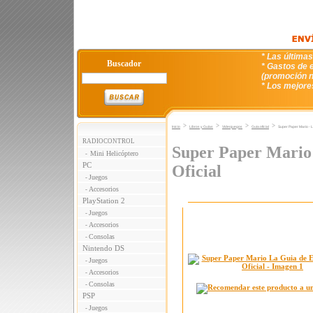
* Las última
Buscador
* Gastos de e
(promoción n
* Los mejore
>
>
>
>
Inicio
Libros y Guías
Videojuegos
Guia oficial
Super Paper Mario - La
RADIOCONTROL
Super Paper Mario 
Mini Helicóptero
-
PC
Oficial
Juegos
-
Accesorios
-
PlayStation 2
Juegos
-
Accesorios
-
Consolas
-
Nintendo DS
Juegos
-
Accesorios
-
Consolas
-
PSP
Juegos
-