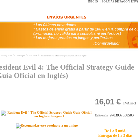
INICIO
|
FORMAS DE PAGO Y ENV
* Las últimas novedades
* Gastos de envío gratis a partir de 100 € en la compra de c
(promoción no válida para consolas ni periféricos)
* Los mejores precios en juegos y periféricos
¡Compruébalo!
>
>
>
>
Libros y Guías
Videojuegos
Guia oficial
Resident Evil 4: The Official Strategy Guide (Guía Oficial en Inglés)
esident Evil 4: The Official Strategy Guide
Guía Oficial en Inglés)
16,01 €
IVA incl
9783937336503
Referencia:
De 1 a 5 unid.
Entrega: de 1 a 3 días