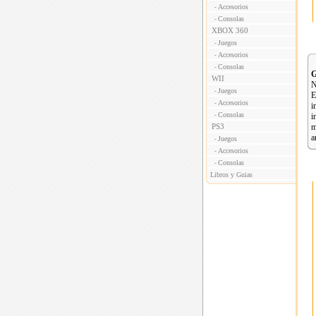
Accesorios
-
Consolas
-
XBOX 360
Juegos
-
Accesorios
-
Consolas
-
G
WII
N
Juegos
-
E
Accesorios
-
i
Consolas
-
i
PS3
m
a
Juegos
-
Accesorios
-
Consolas
-
Libros y Guias