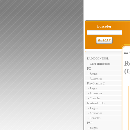
Buscador
Inicio
RADIOCONTROL
R
Mini Helicóptero
-
PC
(
Juegos
-
Accesorios
-
PlayStation 2
Juegos
-
Accesorios
-
Consolas
-
Nintendo DS
Juegos
-
Accesorios
-
Consolas
-
PSP
Juegos
-