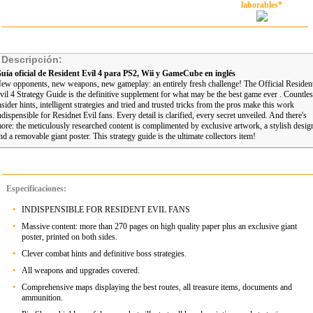
laborables*
Descripción:
uía oficial de Resident Evil 4 para PS2, Wii y GameCube en inglés
ew opponents, new weapons, new gameplay: an entirely fresh challenge! The Official Residen
vil 4 Strategy Guide is the definitive supplement for what may be the best game ever . Countle
nsider hints, intelligent strategies and tried and trusted tricks from the pros make this work
ndispensible for Residnet Evil fans. Every detail is clarified, every secret unveiled. And there's
ore: the meticulously researched content is complimented by exclusive artwork, a stylish desig
nd a removable giant poster. This strategy guide is the ultimate collectors item!
Especificaciones:
•
INDISPENSIBLE FOR RESIDENT EVIL FANS
•
Massive content: more than 270 pages on high quality paper plus an exclusive giant
poster, printed on both sides.
•
Clever combat hints and definitive boss strategies.
•
All weapons and upgrades covered.
•
Comprehensive maps displaying the best routes, all treasure items, documents and
ammunition.