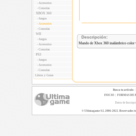
Accesorios
-
Consolas
-
XBOX 360
Juegos
-
Accesorios
-
Consolas
-
WII
Descripción:
Juegos
-
Mando de Xbox 360 inalámbrico color v
Accesorios
-
Consolas
-
PS3
Juegos
-
Accesorios
-
Consolas
-
Libros y Guias
Busca tu artículo:
INICIO
|
FORMAS DE 
Datos de Inscripc
© Ultimagame S.L 2006-2022. Reservados todo