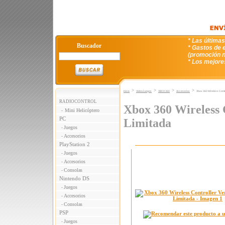
* Las última
Buscador
* Gastos de e
(promoción n
* Los mejore
>
>
>
>
Inicio
VideoJuegos
XBOX 360
Accesorios
Xbox 360 Wireless Contro
RADIOCONTROL
Xbox 360 Wireless 
Mini Helicóptero
-
PC
Limitada
Juegos
-
Accesorios
-
PlayStation 2
Juegos
-
Accesorios
-
Consolas
-
Nintendo DS
Juegos
-
Accesorios
-
Consolas
-
PSP
Juegos
-