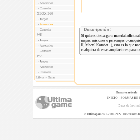
Accesorios
-
Consolas
-
XBOX 360
Juegos
-
Accesorios
-
Descripción:
Consolas
-
WII
Si quieres descargarte material adiciona
mapas, misiones o personajes o cualqui
Juegos
-
II, Mortal Kombat...), esto es lo que ne
Accesorios
-
cualquiera de estas ampliaciones para tus
Consolas
-
PS3
Juegos
-
Accesorios
-
Consolas
-
Libros y Guias
Busca tu artículo:
INICIO
|
FORMAS DE 
Datos de Inscripc
© Ultimagame S.L 2006-2022. Reservados todo