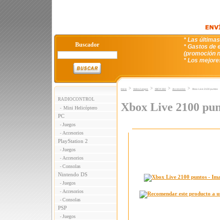
* Las última
Buscador
* Gastos de e
(promoción n
* Los mejore
>
>
>
>
Inicio
VideoJuegos
XBOX 360
Accesorios
Xbox Live 2100 puntos
RADIOCONTROL
Xbox Live 2100 pun
Mini Helicóptero
-
PC
Juegos
-
Accesorios
-
PlayStation 2
Juegos
-
Accesorios
-
Consolas
-
Nintendo DS
Juegos
-
Accesorios
-
Consolas
-
PSP
Juegos
-