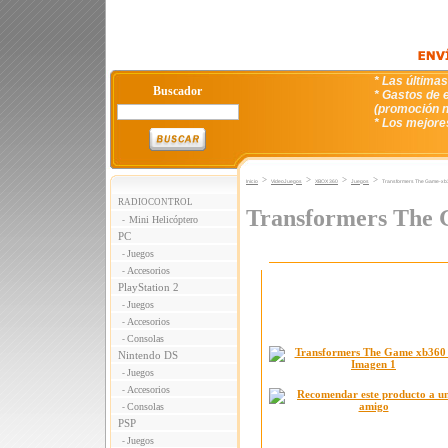
* Las última
Buscador
* Gastos de e
(promoción n
* Los mejore
>
>
>
>
Inicio
VideoJuegos
XBOX 360
Juegos
Transformers The Game-xb
RADIOCONTROL
Transformers The
Mini Helicóptero
-
PC
Juegos
-
Accesorios
-
PlayStation 2
Juegos
-
Accesorios
-
Consolas
-
Nintendo DS
Juegos
-
Accesorios
-
Consolas
-
PSP
Juegos
-