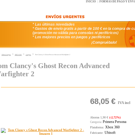
INICIO
|
FORMAS DE PAGO Y ENV
* Las últimas novedades
* Gastos de envío gratis a partir de 100 € en la compra de c
(promoción no válida para consolas ni periféricos)
* Los mejores precios en juegos y periféricos
¡Compruébalo!
>
>
>
>
VideoJuegos
XBOX 360
Juegos
Tom Clancy's Ghost Recon Advanced Warfighter 2
om Clancy's Ghost Recon Advanced
arfighter 2
68,05 €
IVA incl
Ahorras 1,90 €
(-2,72%)
Primera Persona
Categoria:
Xbox 360
Plataforma:
Ubisoft
Fabricante: