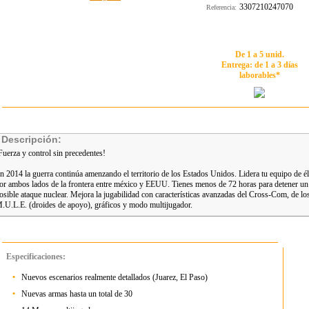
3307210247070
Referencia:
De 1 a 5 unid.
Entrega: de 1 a 3 días
laborables*
Descripción:
Fuerza y control sin precedentes!
n 2014 la guerra continúa amenzando el territorio de los Estados Unidos. Lidera tu equipo de él
or ambos lados de la frontera entre méxico y EEUU. Tienes menos de 72 horas para detener un
osible ataque nuclear. Mejora la jugabilidad con características avanzadas del Cross-Com, de lo
.U.L.E. (droides de apoyo), gráficos y modo multijugador.
Especificaciones:
•
Nuevos escenarios realmente detallados (Juarez, El Paso)
•
Nuevas armas hasta un total de 30