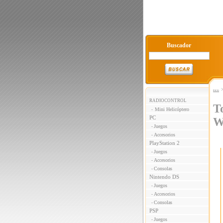
Buscador
Inicio
RADIOCONTROL
T
Mini Helicóptero
-
PC
W
Juegos
-
Accesorios
-
PlayStation 2
Juegos
-
Accesorios
-
Consolas
-
Nintendo DS
Juegos
-
Accesorios
-
Consolas
-
PSP
Juegos
-