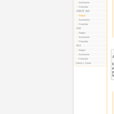
Accesorios
-
Consolas
-
XBOX 360
Juegos
-
Accesorios
-
Consolas
-
WII
Juegos
-
Accesorios
-
Consolas
-
PS3
Juegos
-
Accesorios
-
¡
Consolas
-
Libros y Guias
E
p
p
M