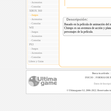
Accesorios
-
Consolas
-
XBOX 360
Juegos
-
Descripción:
Accesorios
-
Consolas
-
Basado en la película de animación del
WII
Chimps es un aventura de acción y plata
personajes de la película.
Juegos
-
Accesorios
-
Consolas
-
PS3
Juegos
-
Accesorios
-
Consolas
-
Libros y Guias
Busca tu artículo:
INICIO
|
FORMAS DE 
Datos de Inscripc
© Ultimagame S.L 2006-2022. Reservados todo