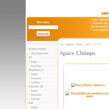
* Las última
Buscador
* Gastos de e
(promoción n
* Los mejore
>
>
>
>
Inicio
VideoJuegos
XBOX 360
Juegos
Space Chimps
RADIOCONTROL
Space Chimps
Mini Helicóptero
-
PC
Juegos
-
Accesorios
-
PlayStation 2
Juegos
-
Accesorios
-
Consolas
-
Nintendo DS
Juegos
-
Accesorios
-
Consolas
-
PSP
Juegos
-