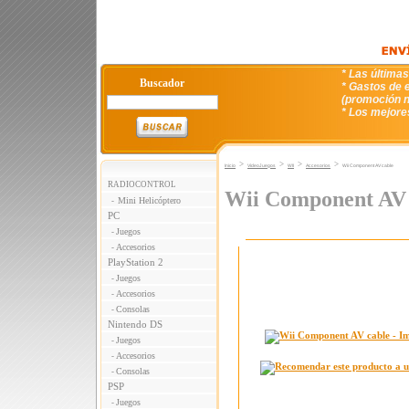
* Las última
Buscador
* Gastos de e
(promoción n
* Los mejore
>
>
>
>
Inicio
VideoJuegos
WII
Accesorios
Wii Component AV cable
RADIOCONTROL
Wii Component AV 
Mini Helicóptero
-
PC
Juegos
-
Accesorios
-
PlayStation 2
Juegos
-
Accesorios
-
Consolas
-
Nintendo DS
Juegos
-
Accesorios
-
Consolas
-
PSP
Juegos
-