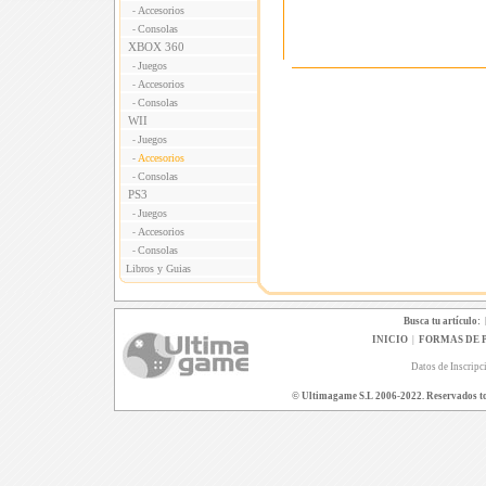
Accesorios
-
Consolas
-
XBOX 360
Juegos
-
Accesorios
-
Consolas
-
WII
Juegos
-
Accesorios
-
Consolas
-
PS3
Juegos
-
Accesorios
-
Consolas
-
Libros y Guias
Busca tu artículo:
INICIO
|
FORMAS DE 
Datos de Inscripc
© Ultimagame S.L 2006-2022. Reservados todo