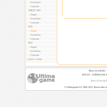
Accesorios
-
Consolas
-
XBOX 360
Juegos
-
Accesorios
-
Consolas
-
WII
Juegos
-
Accesorios
-
Consolas
-
PS3
Juegos
-
Accesorios
-
Consolas
-
Libros y Guias
Busca tu artículo:
INICIO
|
FORMAS DE 
Datos de Inscripc
© Ultimagame S.L 2006-2022. Reservados todo