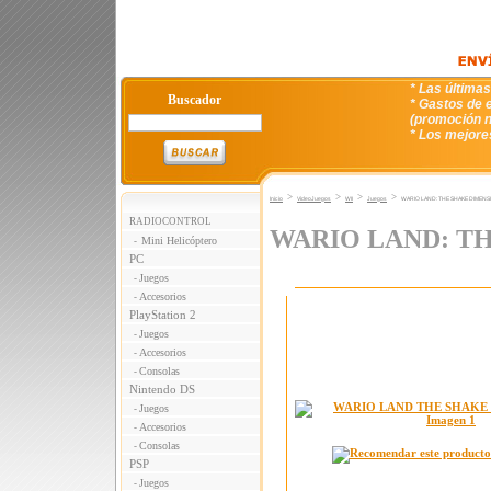
* Las última
Buscador
* Gastos de e
(promoción n
* Los mejore
>
>
>
>
Inicio
VideoJuegos
WII
Juegos
WARIO LAND: THE SHAKE DIMENS
RADIOCONTROL
WARIO LAND: T
Mini Helicóptero
-
PC
Juegos
-
Accesorios
-
PlayStation 2
Juegos
-
Accesorios
-
Consolas
-
Nintendo DS
Juegos
-
Accesorios
-
Consolas
-
PSP
Juegos
-