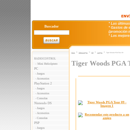
* Las última
Buscador
* Gastos de e
(promoción n
* Los mejore
>
>
>
>
Inicio
VideoJuegos
WII
Juegos
Tiger Woods PGA Tour 09
RADIOCONTROL
Tiger Woods PGA 
Mini Helicóptero
-
PC
Juegos
-
Accesorios
-
PlayStation 2
Juegos
-
Accesorios
-
Consolas
-
Nintendo DS
Juegos
-
Accesorios
-
Consolas
-
PSP
Juegos
-