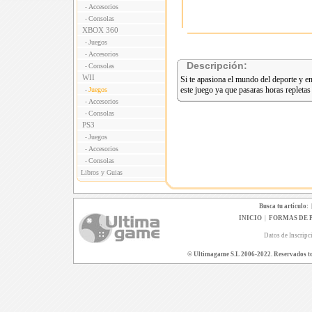
Accesorios
-
Consolas
-
XBOX 360
Juegos
-
Accesorios
-
Descripción:
Consolas
-
WII
Si te apasiona el mundo del deporte y en
este juego ya que pasaras horas repletas
Juegos
-
Accesorios
-
Consolas
-
PS3
Juegos
-
Accesorios
-
Consolas
-
Libros y Guias
Busca tu artículo:
INICIO
|
FORMAS DE 
Datos de Inscripc
© Ultimagame S.L 2006-2022. Reservados todo