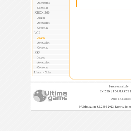
Accesorios
-
Consolas
-
XBOX 360
Juegos
-
Accesorios
-
Consolas
-
WII
Juegos
-
Accesorios
-
Consolas
-
PS3
Juegos
-
Accesorios
-
Consolas
-
Libros y Guias
Busca tu artículo:
INICIO
|
FORMAS DE 
Datos de Inscripc
© Ultimagame S.L 2006-2022. Reservados todo