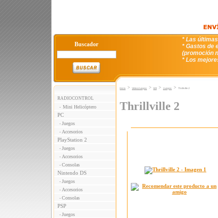
* Las última
Buscador
* Gastos de e
(promoción n
* Los mejore
>
>
>
>
Inicio
VideoJuegos
WII
Juegos
Thrillville 2
RADIOCONTROL
Thrillville 2
Mini Helicóptero
-
PC
Juegos
-
Accesorios
-
PlayStation 2
Juegos
-
Accesorios
-
Consolas
-
Nintendo DS
Juegos
-
Accesorios
-
Consolas
-
PSP
Juegos
-