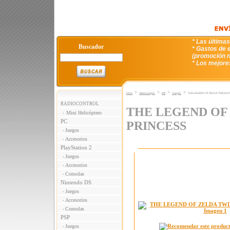
* Las última
Buscador
* Gastos de e
(promoción n
* Los mejore
>
>
>
>
Inicio
VideoJuegos
WII
Juegos
THE LEGEND OF ZELDA: TWILIGH
RADIOCONTROL
THE LEGEND OF
Mini Helicóptero
-
PC
PRINCESS
Juegos
-
Accesorios
-
PlayStation 2
Juegos
-
Accesorios
-
Consolas
-
Nintendo DS
Juegos
-
Accesorios
-
Consolas
-
PSP
Juegos
-