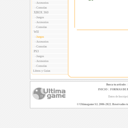
Accesorios
-
Consolas
-
XBOX 360
Juegos
-
Accesorios
-
Consolas
-
WII
Juegos
-
Accesorios
-
Consolas
-
PS3
Juegos
-
Accesorios
-
Consolas
-
Libros y Guias
Busca tu artículo:
INICIO
|
FORMAS DE 
Datos de Inscripc
© Ultimagame S.L 2006-2022. Reservados todo