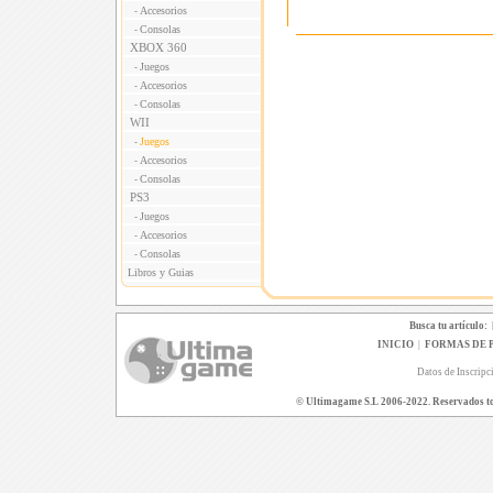
Accesorios
-
Consolas
-
XBOX 360
Juegos
-
Accesorios
-
Consolas
-
WII
Juegos
-
Accesorios
-
Consolas
-
PS3
Juegos
-
Accesorios
-
Consolas
-
Libros y Guias
Busca tu artículo:
INICIO
|
FORMAS DE 
Datos de Inscripc
© Ultimagame S.L 2006-2022. Reservados todo