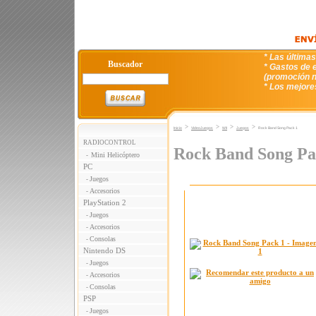
* Las última
Buscador
* Gastos de e
(promoción n
* Los mejore
>
>
>
>
Inicio
VideoJuegos
WII
Juegos
Rock Band Song Pack 1
RADIOCONTROL
Rock Band Song Pa
Mini Helicóptero
-
PC
Juegos
-
Accesorios
-
PlayStation 2
Juegos
-
Accesorios
-
Consolas
-
Nintendo DS
Juegos
-
Accesorios
-
Consolas
-
PSP
Juegos
-