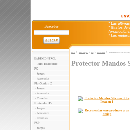
* Las última
Buscador
* Gastos de e
(promoción n
* Los mejore
>
>
>
>
Inicio
VideoJuegos
WII
Accesorios
Protector Mandos Silicona (dth)
RADIOCONTROL
Protector Mandos S
Mini Helicóptero
-
PC
Juegos
-
Accesorios
-
PlayStation 2
Juegos
-
Accesorios
-
Consolas
-
Nintendo DS
Juegos
-
Accesorios
-
Consolas
-
PSP
Juegos
-