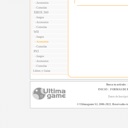
Accesorios
-
Consolas
-
XBOX 360
Juegos
-
Accesorios
-
Consolas
-
WII
Juegos
-
Accesorios
-
Consolas
-
PS3
Juegos
-
Accesorios
-
Consolas
-
Libros y Guias
Busca tu artículo:
INICIO
|
FORMAS DE 
Datos de Inscripc
© Ultimagame S.L 2006-2022. Reservados todo