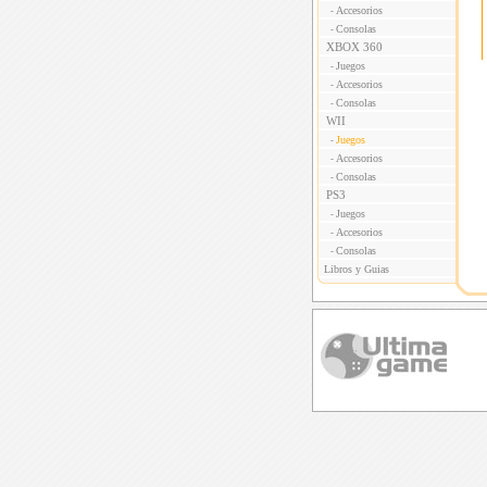
Accesorios
-
Consolas
-
XBOX 360
Juegos
-
Accesorios
-
Consolas
-
WII
Juegos
-
Accesorios
-
Consolas
-
PS3
Juegos
-
Accesorios
-
Consolas
-
Libros y Guias