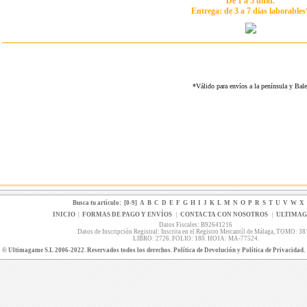
De 1 a 5 unid.
Entrega: de 3 a 7 días laborables
*Válido para envíos a la península y Ba
Busca tu artículo:
[0-9]
A
B
C
D
E
F
G
H
I
J
K
L
M
N
O
P
R
S
T
U
V
W
X
INICIO
|
FORMAS DE PAGO Y ENVÍOS
|
CONTACTA CON NOSOTROS
|
ULTIMA
Datos Fiscales: B92641216
Datos de Inscripción Registral: Inscrita en el Registro Mercantíl de Málaga, TOMO: 38
LIBRO: 2726. FOLIO: 180. HOJA: MA-77524.
© Ultimagame S.L 2006-2022. Reservados todos los derechos. Política de Devolución y Política de Privacidad.