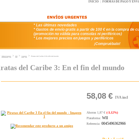
INICIO
|
FORMAS DE PAGO Y ENV
* Las últimas novedades
* Gastos de envío gratis a partir de 100 € en la compra de c
(promoción no válida para consolas ni periféricos)
* Los mejores precios en juegos y periféricos
¡Compruébalo!
>
>
>
>
VideoJuegos
WII
Juegos
Piratas del Caribe 3: En el fin del mundo
iratas del Caribe 3: En el fin del mundo
58,08 €
IVA incl
Ahorras 1,87 €
(-3,12%)
WII
Plataforma:
0045496362966
Referencia: