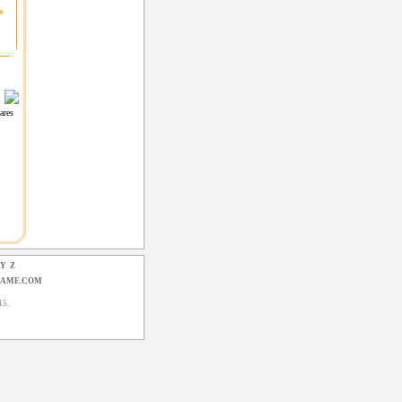
*
leares
Y
Z
GAME.COM
15.