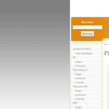
Buscador
Inicio
RADIOCONTROL
P
Mini Helicóptero
-
PC
Juegos
-
Accesorios
-
PlayStation 2
Juegos
-
Accesorios
-
Consolas
-
Nintendo DS
Juegos
-
Accesorios
-
Consolas
-
PSP
Juegos
-