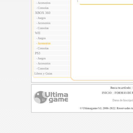
Accesorios
-
Consolas
-
XBOX 360
Juegos
-
Accesorios
-
Consolas
-
WII
Juegos
-
Accesorios
-
Consolas
-
PS3
Juegos
-
Accesorios
-
Consolas
-
Libros y Guias
Busca tu artículo:
INICIO
|
FORMAS DE 
Datos de Inscripc
© Ultimagame S.L 2006-2022. Reservados todo