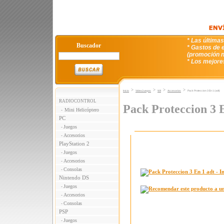
* Las última
Buscador
* Gastos de e
(promoción n
* Los mejore
>
>
>
>
Inicio
VideoJuegos
WII
Accesorios
Pack Proteccion 3 En 1 (adt)
RADIOCONTROL
Pack Proteccion 3 E
Mini Helicóptero
-
PC
Juegos
-
Accesorios
-
PlayStation 2
Juegos
-
Accesorios
-
Consolas
-
Nintendo DS
Juegos
-
Accesorios
-
Consolas
-
PSP
Juegos
-