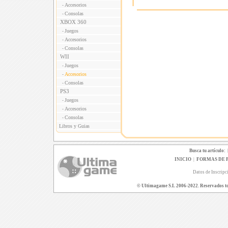
Accesorios
-
Consolas
-
XBOX 360
Juegos
-
Accesorios
-
Consolas
-
WII
Juegos
-
Accesorios
-
Consolas
-
PS3
Juegos
-
Accesorios
-
Consolas
-
Libros y Guias
Busca tu artículo:
INICIO
|
FORMAS DE 
Datos de Inscripc
© Ultimagame S.L 2006-2022. Reservados todo