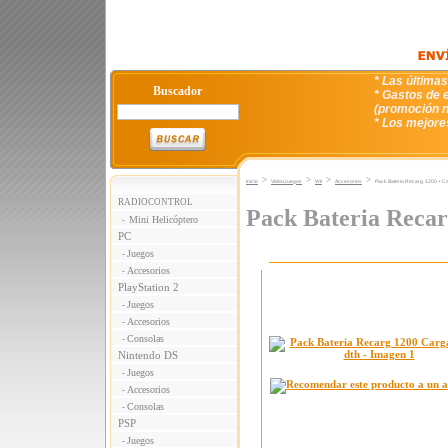
* Las última
Buscador
* Gastos de e
(promoción n
* Los mejore
>
>
>
>
Inicio
VideoJuegos
WII
Accesorios
Pack Bateria Recarg. 1200 + Ca
RADIOCONTROL
Pack Bateria Recar
Mini Helicóptero
-
PC
Juegos
-
Accesorios
-
PlayStation 2
Juegos
-
Accesorios
-
Consolas
-
Nintendo DS
Juegos
-
Accesorios
-
Consolas
-
PSP
Juegos
-