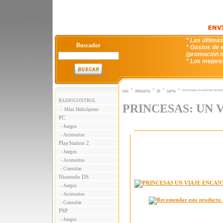
* Las última
Buscador
* Gastos de e
(promoción n
* Los mejore
>
>
>
>
Inicio
VideoJuegos
WII
Juegos
PRINCESAS: UN VIAJE ENCANTA
RADIOCONTROL
PRINCESAS: UN 
Mini Helicóptero
-
PC
Juegos
-
Accesorios
-
PlayStation 2
Juegos
-
Accesorios
-
Consolas
-
Nintendo DS
Juegos
-
Accesorios
-
Consolas
-
PSP
Juegos
-