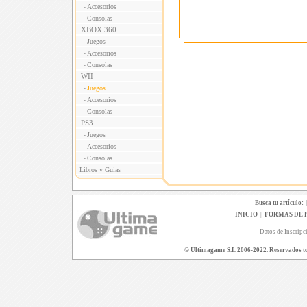
Accesorios
-
Consolas
-
XBOX 360
Juegos
-
Accesorios
-
Consolas
-
WII
Juegos
-
Accesorios
-
Consolas
-
PS3
Juegos
-
Accesorios
-
Consolas
-
Libros y Guias
Busca tu artículo:
INICIO
|
FORMAS DE 
Datos de Inscripc
© Ultimagame S.L 2006-2022. Reservados todo