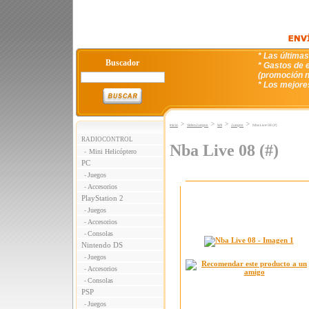
* Las última
Buscador
* Gastos de e
(promoción n
* Los mejore
>
>
>
>
Inicio
VideoJuegos
WII
Juegos
Nba Live 08 (#)
RADIOCONTROL
Nba Live 08 (#)
Mini Helicóptero
-
PC
Juegos
-
Accesorios
-
PlayStation 2
Juegos
-
Accesorios
-
Consolas
-
Nintendo DS
Juegos
-
Accesorios
-
Consolas
-
PSP
Juegos
-