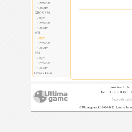
Accesorios
-
Consolas
-
XBOX 360
Juegos
-
Accesorios
-
Consolas
-
WII
Juegos
-
Accesorios
-
Consolas
-
PS3
Juegos
-
Accesorios
-
Consolas
-
Libros y Guias
Busca tu artículo:
INICIO
|
FORMAS DE 
Datos de Inscripc
© Ultimagame S.L 2006-2022. Reservados todo