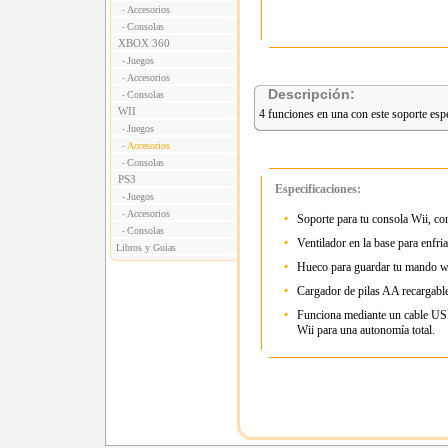
Accesorios
-
Consolas
-
XBOX 360
Juegos
-
Accesorios
-
Descripción:
Consolas
-
WII
4 funciones en una con este soporte esp
Juegos
-
Accesorios
-
Consolas
-
PS3
Especificaciones:
Juegos
-
Accesorios
-
•
Soporte para tu consola Wii, con
Consolas
-
•
Ventilador en la base para enfria
Libros y Guias
•
Hueco para guardar tu mando wi
•
Cargador de pilas AA recargabl
•
Funciona mediante un cable USB
Wii para una autonomía total.