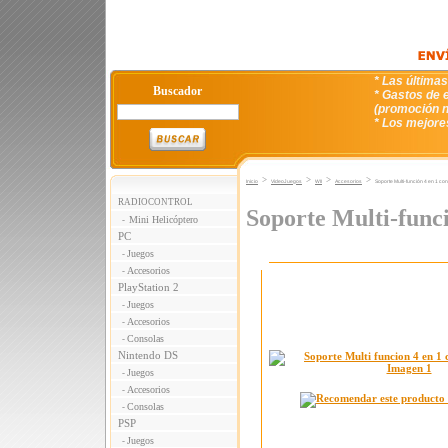
* Las última
Buscador
* Gastos de e
(promoción n
* Los mejore
>
>
>
>
Inicio
VideoJuegos
WII
Accesorios
Soporte Multi-función 4 en 1 co
RADIOCONTROL
Soporte Multi-func
Mini Helicóptero
-
PC
Juegos
-
Accesorios
-
PlayStation 2
Juegos
-
Accesorios
-
Consolas
-
Nintendo DS
Juegos
-
Accesorios
-
Consolas
-
PSP
Juegos
-