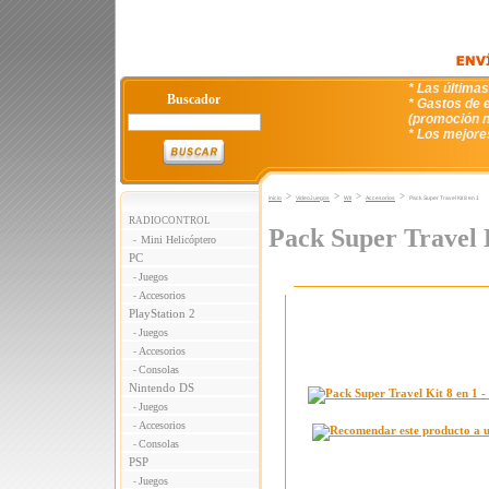
* Las última
Buscador
* Gastos de e
(promoción n
* Los mejore
>
>
>
>
Inicio
VideoJuegos
WII
Accesorios
Pack Super Travel Kit 8 en 1
RADIOCONTROL
Pack Super Travel K
Mini Helicóptero
-
PC
Juegos
-
Accesorios
-
PlayStation 2
Juegos
-
Accesorios
-
Consolas
-
Nintendo DS
Juegos
-
Accesorios
-
Consolas
-
PSP
Juegos
-