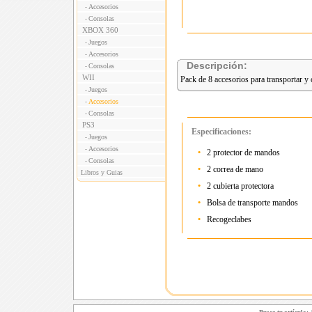
Accesorios
-
Consolas
-
XBOX 360
Juegos
-
Accesorios
-
Descripción:
Consolas
-
WII
Pack de 8 accesorios para transportar y
Juegos
-
Accesorios
-
Consolas
-
PS3
Especificaciones:
Juegos
-
Accesorios
-
•
2 protector de mandos
Consolas
-
•
2 correa de mano
Libros y Guias
•
2 cubierta protectora
•
Bolsa de transporte mandos
•
Recogeclabes