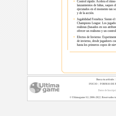
•
Control rápido: Acelera el ritmo
lanzamientos de faltas, saques 
ejecutados en el momento tan so
y de la acción.
•
Jugabilidad Frenética: Siente el
Champions League. Los jugadore
realistas (basados en sus atribu
ofrecer un realismo y un contro
•
Efectos de Invierno: Experiment
de invierno, desde jugadores con
hasta los primeros copos de niev
Busca tu artículo:
INICIO
|
FORMAS DE 
Datos de Inscripc
© Ultimagame S.L 2006-2022. Reservados todo