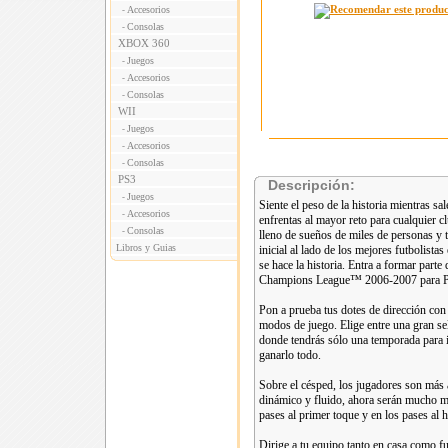
Accesorios
-
Consolas
-
XBOX 360
Juegos
-
Accesorios
-
Consolas
-
WII
Juegos
-
Accesorios
-
Consolas
-
PS3
Descripción:
Juegos
-
Siente el peso de la historia mientras s
Accesorios
-
enfrentas al mayor reto para cualquier c
Consolas
-
lleno de sueños de miles de personas y t
Libros y Guias
inicial al lado de los mejores futbolistas
se hace la historia. Entra a formar parte
Champions League™ 2006-2007 para 
Pon a prueba tus dotes de dirección con 
modos de juego. Elige entre una gran se
donde tendrás sólo una temporada para i
ganarlo todo.
Sobre el césped, los jugadores son más
dinámico y fluido, ahora serán mucho más
pases al primer toque y en los pases al 
Dirige a tu equipo tanto en casa como f