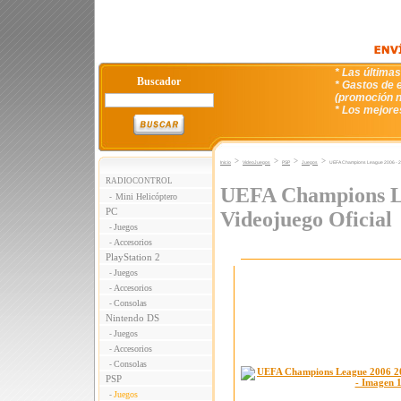
* Las última
Buscador
* Gastos de e
(promoción n
* Los mejore
>
>
>
>
Inicio
VideoJuegos
PSP
Juegos
UEFA Champions League 2006 - 20
RADIOCONTROL
UEFA Champions Le
Mini Helicóptero
-
PC
Videojuego Oficial
Juegos
-
Accesorios
-
PlayStation 2
Juegos
-
Accesorios
-
Consolas
-
Nintendo DS
Juegos
-
Accesorios
-
Consolas
-
PSP
Juegos
-