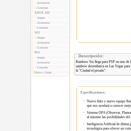
Accesorios
-
Consolas
-
XBOX 360
Juegos
-
Accesorios
-
Consolas
-
WII
Juegos
-
Accesorios
-
Consolas
-
PS3
Descripción:
Juegos
-
Rainbow Six llega para PSP en uno de lo
Accesorios
-
rainbow desembarca en Las Vegas para ac
Consolas
-
la "Ciudad el pecado".
Libros y Guias
Especificaciones:
•
Nuevo líder y nuevo equipo Ra
que nos ayudará a conocer mejor
•
Sistema OPA (Observar, Planear, 
al máximo las posibilidades del 
•
Inteligencia Artificial de últim
tecnológica para ofrecer un co