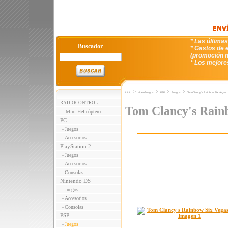
* Las última
Buscador
* Gastos de e
(promoción n
* Los mejore
>
>
>
>
Inicio
VideoJuegos
PSP
Juegos
Tom Clancy's Rainbow Six Vegas
RADIOCONTROL
Tom Clancy's Rain
Mini Helicóptero
-
PC
Juegos
-
Accesorios
-
PlayStation 2
Juegos
-
Accesorios
-
Consolas
-
Nintendo DS
Juegos
-
Accesorios
-
Consolas
-
PSP
Juegos
-