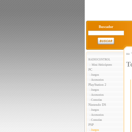
Buscador
Inicio
RADIOCONTROL
T
Mini Helicóptero
-
PC
Juegos
-
Accesorios
-
PlayStation 2
Juegos
-
Accesorios
-
Consolas
-
Nintendo DS
Juegos
-
Accesorios
-
Consolas
-
PSP
Juegos
-