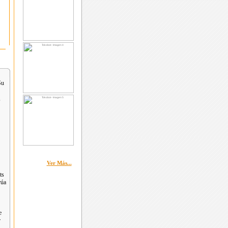
Su
,
Ver Más...
ts
rúa
e
r