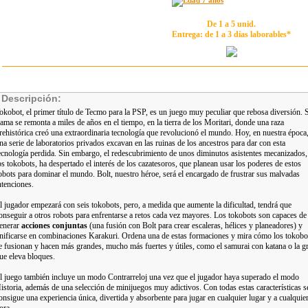
De 1 a 5 unid.
Entrega: de 1 a 3 días laborables*
Descripción:
okobot, el primer título de Tecmo para la PSP, es un juego muy peculiar que rebosa diversión. 
rama se remonta a miles de años en el tiempo, en la tierra de los Moritari, donde una raza
rehistórica creó una extraordinaria tecnología que revolucionó el mundo. Hoy, en nuestra época
na serie de laboratorios privados excavan en las ruinas de los ancestros para dar con esta
ecnología perdida. Sin embargo, el redescubrimiento de unos diminutos asistentes mecanizados,
os tokobots, ha despertado el interés de los cazatesoros, que planean usar los poderes de estos
obots para dominar el mundo. Bolt, nuestro héroe, será el encargado de frustrar sus malvadas
ntenciones.
l jugador empezará con seis tokobots, pero, a medida que aumente la dificultad, tendrá que
onseguir a otros robots para enfrentarse a retos cada vez mayores. Los tokobots son capaces de
enerar
acciones conjuntas
(una fusión con Bolt para crear escaleras, hélices y planeadores) y
nificarse en combinaciones Karakuri. Ordena una de estas formaciones y mira cómo los tokobo
e fusionan y hacen más grandes, mucho más fuertes y útiles, como el samurai con katana o la g
ue eleva bloques.
l juego también incluye un modo Contrarreloj una vez que el jugador haya superado el modo
istoria, además de una selección de minijuegos muy adictivos. Con todas estas características s
onsigue una experiencia única, divertida y absorbente para jugar en cualquier lugar y a cualquie