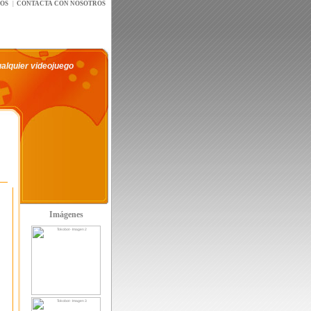
íOS
|
CONTACTA CON NOSOTROS
ualquier videojuego
Imágenes