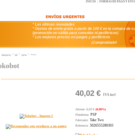
INICIO
|
FORMAS DE PAGO Y ENV
* Las últimas novedades
* Gastos de envío gratis a partir de 100 € en la compra de c
(promoción no válida para consolas ni periféricos)
* Los mejores precios en juegos y periféricos
¡Compruébalo!
>
>
>
>
VideoJuegos
PSP
Juegos
Tokobot
okobot
40,02 €
IVA incl
Ahorras -0,03 €
(0,08%)
PSP
Plataforma:
Take Two
Fabricante:
5026555280303
Referencia: