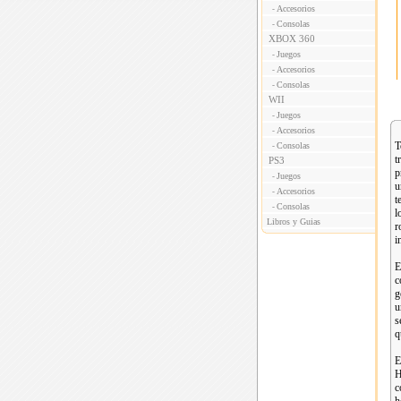
Accesorios
-
Consolas
-
XBOX 360
Juegos
-
Accesorios
-
Consolas
-
WII
Juegos
-
Accesorios
-
T
Consolas
-
t
PS3
p
Juegos
-
u
Accesorios
-
t
Consolas
-
l
Libros y Guias
r
i
E
c
g
u
s
q
E
H
c