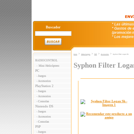
* Las última
Buscador
* Gastos de e
(promoción n
* Los mejore
>
>
>
>
Inicio
VideoJuegos
PSP
Accesorios
Syphon Filter Logan Sh.
RADIOCONTROL
Syphon Filter Loga
Mini Helicóptero
-
PC
Juegos
-
Accesorios
-
PlayStation 2
Juegos
-
Accesorios
-
Consolas
-
Nintendo DS
Juegos
-
Accesorios
-
Consolas
-
PSP
Juegos
-