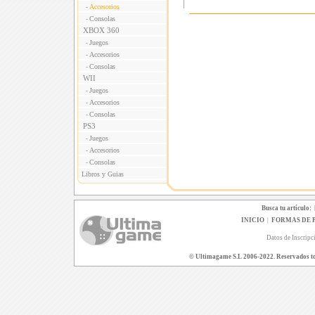
Accesorios
-
Consolas
-
XBOX 360
Juegos
-
Accesorios
-
Consolas
-
WII
Juegos
-
Accesorios
-
Consolas
-
PS3
Juegos
-
Accesorios
-
Consolas
-
Libros y Guias
Busca tu artículo:
INICIO
|
FORMAS DE 
Datos de Inscripc
© Ultimagame S.L 2006-2022. Reservados todo