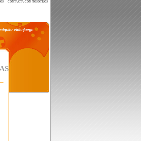
íOS
|
CONTACTA CON NOSOTROS
ualquier videojuego
AS