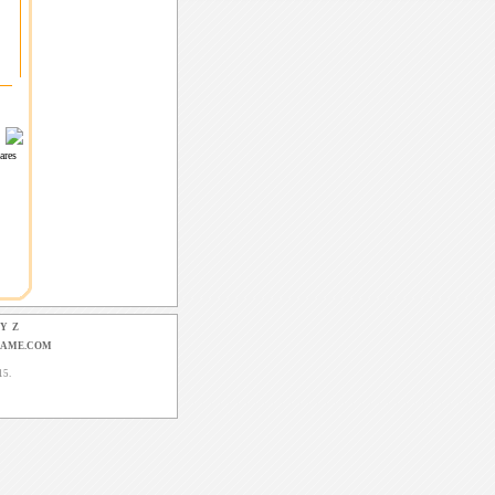
leares
Y
Z
GAME.COM
15.