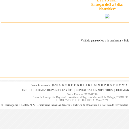
De 1 a 5 unid.
Entrega: de 3 a 7 días
laborables*
*Válido para envíos a la península y Ba
Busca tu artículo:
[0-9]
A
B
C
D
E
F
G
H
I
J
K
L
M
N
O
P
R
S
T
U
V
W
X
INICIO
|
FORMAS DE PAGO Y ENVÍOS
|
CONTACTA CON NOSOTROS
|
ULTIMA
Datos Fiscales: B92641216
Datos de Inscripción Registral: Inscrita en el Registro Mercantíl de Málaga, TOMO: 38
LIBRO: 2726. FOLIO: 180. HOJA: MA-77524.
© Ultimagame S.L 2006-2022. Reservados todos los derechos. Política de Devolución y Política de Privacidad.