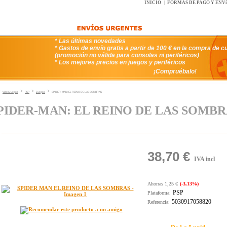
INICIO
|
FORMAS DE PAGO Y ENV
* Las últimas novedades
* Gastos de envío gratis a partir de 100 € en la compra de c
(promoción no válida para consolas ni periféricos)
* Los mejores precios en juegos y periféricos
¡Compruébalo!
>
>
>
>
VideoJuegos
PSP
Juegos
SPIDER-MAN: EL REINO DE LAS SOMBRAS
PIDER-MAN: EL REINO DE LAS SOMBR
38,70 €
IVA incl
Ahorras 1,25 €
(-3,13%)
PSP
Plataforma:
5030917058820
Referencia: