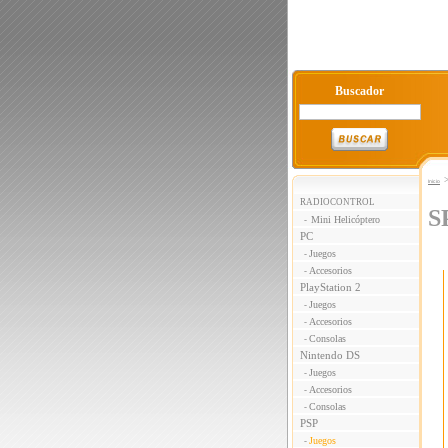
Buscador
Inicio
RADIOCONTROL
S
Mini Helicóptero
-
PC
Juegos
-
Accesorios
-
PlayStation 2
Juegos
-
Accesorios
-
Consolas
-
Nintendo DS
Juegos
-
Accesorios
-
Consolas
-
PSP
Juegos
-