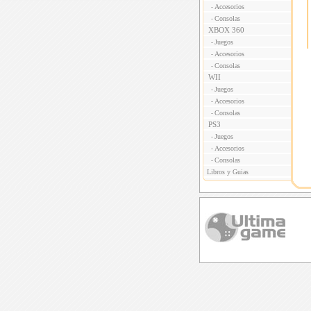
Accesorios
-
Consolas
-
XBOX 360
Juegos
-
Accesorios
-
Consolas
-
WII
Juegos
-
Accesorios
-
Consolas
-
PS3
Juegos
-
Accesorios
-
Consolas
-
Libros y Guias