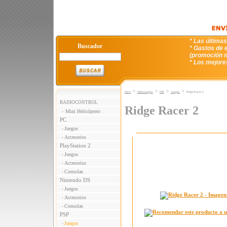
* Las última
Buscador
* Gastos de e
(promoción n
* Los mejore
>
>
>
>
Inicio
VideoJuegos
PSP
Juegos
Ridge Racer 2
RADIOCONTROL
Ridge Racer 2
Mini Helicóptero
-
PC
Juegos
-
Accesorios
-
PlayStation 2
Juegos
-
Accesorios
-
Consolas
-
Nintendo DS
Juegos
-
Accesorios
-
Consolas
-
PSP
Juegos
-