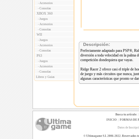
Accesorios
-
Consolas
-
XBOX 360
Juegos
-
Accesorios
-
Consolas
-
WII
Juegos
-
Descripción:
Accesorios
-
Perfectamente adaptado para PSP®, Ridg
Consolas
-
diversión a toda velocidad en la palma 
PS3
competición dondequiera que vayas.
Juegos
-
Accesorios
-
Ridge Racer 2 ofrece casi el triple de 
Consolas
-
de juego y más circuitos que nunca, jun
Libros y Guias
algunas características que pronto se da
Busca tu artículo:
INICIO
|
FORMAS DE 
Datos de Inscripc
© Ultimagame S.L 2006-2022. Reservados todo