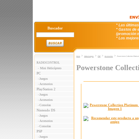
* Las última
Buscador
* Gastos de e
(promoción n
* Los mejore
>
>
>
>
Inicio
VideoJuegos
PSP
Accesorios
Powerstone Collection Platinu
RADIOCONTROL
Powerstone Collect
Mini Helicóptero
-
PC
Juegos
-
Accesorios
-
PlayStation 2
Juegos
-
Accesorios
-
Consolas
-
Nintendo DS
Juegos
-
Accesorios
-
Consolas
-
PSP
Juegos
-