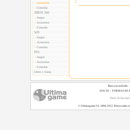
Accesorios
-
Consolas
-
XBOX 360
Juegos
-
Accesorios
-
Consolas
-
WII
Juegos
-
Accesorios
-
Consolas
-
PS3
Juegos
-
Accesorios
-
Consolas
-
Libros y Guias
Busca tu artículo:
INICIO
|
FORMAS DE 
Datos de Inscripc
© Ultimagame S.L 2006-2022. Reservados todo