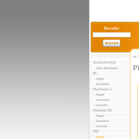
Buscador
Inicio
RADIOCONTROL
P
Mini Helicóptero
-
PC
Juegos
-
Accesorios
-
PlayStation 2
Juegos
-
Accesorios
-
Consolas
-
Nintendo DS
Juegos
-
Accesorios
-
Consolas
-
PSP
Juegos
-