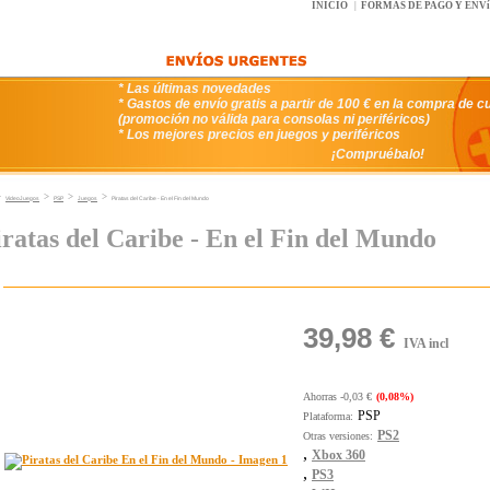
INICIO
|
FORMAS DE PAGO Y ENV
* Las últimas novedades
* Gastos de envío gratis a partir de 100 € en la compra de c
(promoción no válida para consolas ni periféricos)
* Los mejores precios en juegos y periféricos
¡Compruébalo!
>
>
>
>
VideoJuegos
PSP
Juegos
Piratas del Caribe - En el Fin del Mundo
iratas del Caribe - En el Fin del Mundo
39,98 €
IVA incl
Ahorras -0,03 €
(0,08%)
PSP
Plataforma:
PS2
Otras versiones:
,
Xbox 360
,
PS3