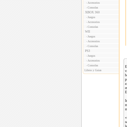
Accesorios
-
Consolas
-
XBOX 360
Juegos
-
Accesorios
-
Consolas
-
WII
Juegos
-
Accesorios
-
Consolas
-
PS3
Juegos
-
Accesorios
-
Consolas
-
E
Libros y Guias
v
b
p
a
e
E
I
m
m
«
s
l