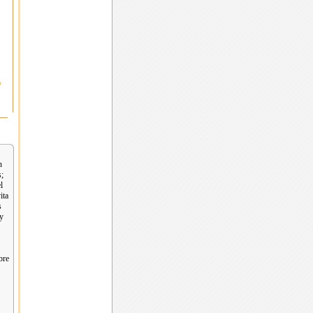
*
n
s;
l
ita
s
 y
bre