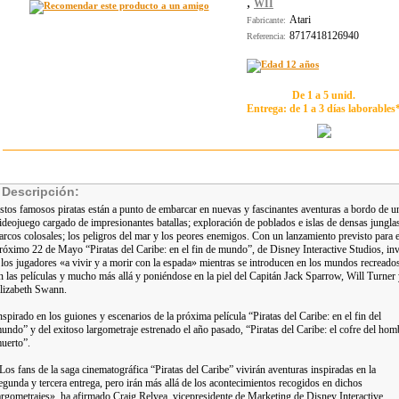
,
WII
Atari
Fabricante:
8717418126940
Referencia:
De 1 a 5 unid.
Entrega: de 1 a 3 días laborables
Descripción:
stos famosos piratas están a punto de embarcar en nuevas y fascinantes aventuras a bordo de u
ideojuego cargado de impresionantes batallas; exploración de poblados e islas de densas jungla
arcos colosales; los peligros del mar y los peores enemigos. Con un lanzamiento previsto para e
róximo 22 de Mayo “Piratas del Caribe: en el fin de mundo”, de Disney Interactive Studios, inv
 los jugadores «a vivir y a morir con la espada» mientras se introducen en los mundos recreado
n las películas y mucho más allá y poniéndose en la piel del Capitán Jack Sparrow, Will Turner
lizabeth Swann.
nspirado en los guiones y escenarios de la próxima película “Piratas del Caribe: en el fin del
undo” y del exitoso largometraje estrenado el año pasado, “Piratas del Caribe: el cofre del hom
uerto”.
Los fans de la saga cinematográfica “Piratas del Caribe” vivirán aventuras inspiradas en la
egunda y tercera entrega, pero irán más allá de los acontecimientos recogidos en dichos
argometrajes», ha afirmado Craig Relyea, vicepresidente de Marketing de Disney Interactive