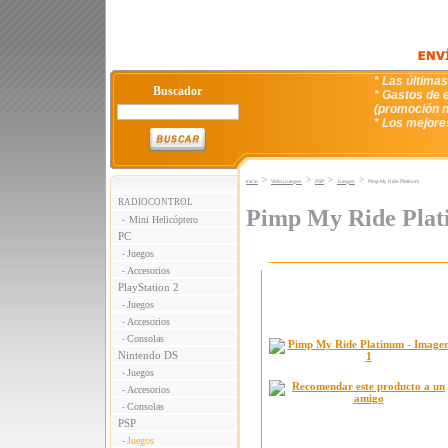
* Las última
Buscador
* Gastos de e
(promoción n
* Los mejore
>
>
>
>
Inicio
VideoJuegos
PSP
Juegos
Pimp My Ride Platinum
RADIOCONTROL
Pimp My Ride Pla
Mini Helicóptero
-
PC
Juegos
-
Accesorios
-
PlayStation 2
Juegos
-
Accesorios
-
Consolas
-
Nintendo DS
Juegos
-
Accesorios
-
Consolas
-
PSP
Juegos
-