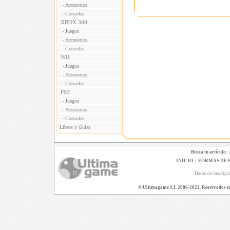
Accesorios
-
Consolas
-
XBOX 360
Juegos
-
Accesorios
-
Consolas
-
WII
Juegos
-
Accesorios
-
Consolas
-
PS3
Juegos
-
Accesorios
-
Consolas
-
Libros y Guias
Busca tu artículo:
INICIO
|
FORMAS DE 
Datos de Inscripc
© Ultimagame S.L 2006-2022. Reservados todo