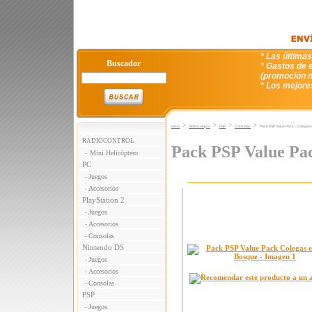
* Las última
Buscador
* Gastos de e
(promoción n
* Los mejore
>
>
>
>
Inicio
VideoJuegos
PSP
Consolas
Pack PSP Value Pack - Colegas 
RADIOCONTROL
Pack PSP Value Pac
Mini Helicóptero
-
PC
Juegos
-
Accesorios
-
PlayStation 2
Juegos
-
Accesorios
-
Consolas
-
Nintendo DS
Juegos
-
Accesorios
-
Consolas
-
PSP
Juegos
-