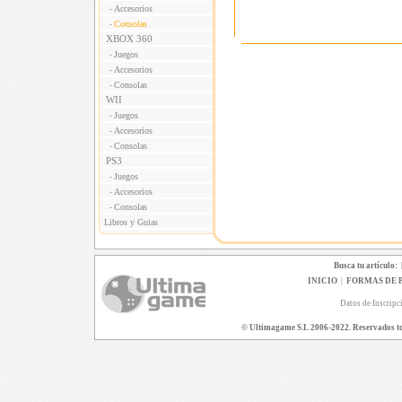
Accesorios
-
Consolas
-
XBOX 360
Juegos
-
Accesorios
-
Consolas
-
WII
Juegos
-
Accesorios
-
Consolas
-
PS3
Juegos
-
Accesorios
-
Consolas
-
Libros y Guias
Busca tu artículo:
INICIO
|
FORMAS DE 
Datos de Inscripc
© Ultimagame S.L 2006-2022. Reservados todo