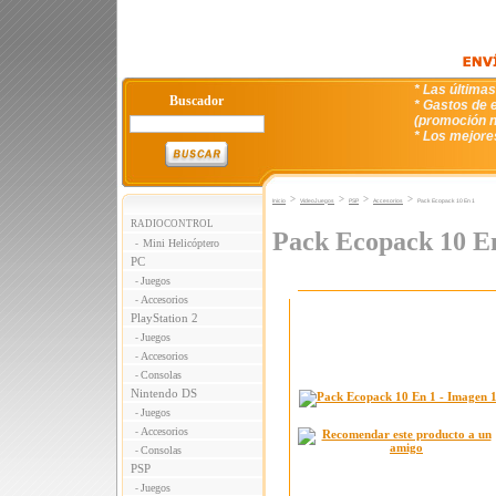
* Las última
Buscador
* Gastos de e
(promoción n
* Los mejore
>
>
>
>
Inicio
VideoJuegos
PSP
Accesorios
Pack Ecopack 10 En 1
RADIOCONTROL
Pack Ecopack 10 E
Mini Helicóptero
-
PC
Juegos
-
Accesorios
-
PlayStation 2
Juegos
-
Accesorios
-
Consolas
-
Nintendo DS
Juegos
-
Accesorios
-
Consolas
-
PSP
Juegos
-