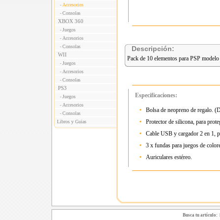
Accesorios
-
Consolas
-
XBOX 360
Juegos
-
Accesorios
-
Consolas
-
Descripción:
WII
Pack de 10 elementos para PSP modelo S
Juegos
-
Accesorios
-
Consolas
-
PS3
Especificaciones:
Juegos
-
Accesorios
-
•
Bolsa de neopreno de regalo. (D
Consolas
-
•
Protector de silicona, para prot
Libros y Guias
•
Cable USB y cargador 2 en 1, pa
•
3 x fundas para juegos de colore
•
Auriculares estéreo.
Busca tu artículo: