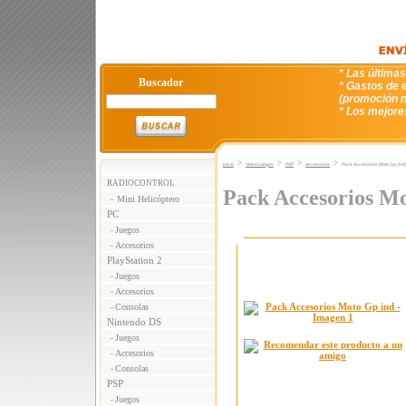
* Las última
Buscador
* Gastos de e
(promoción n
* Los mejore
>
>
>
>
Inicio
VideoJuegos
PSP
Accesorios
Pack Accesorios Moto Gp (ind
RADIOCONTROL
Pack Accesorios Mo
Mini Helicóptero
-
PC
Juegos
-
Accesorios
-
PlayStation 2
Juegos
-
Accesorios
-
Consolas
-
Nintendo DS
Juegos
-
Accesorios
-
Consolas
-
PSP
Juegos
-