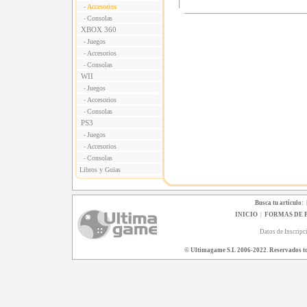
Accesorios
-
Consolas
-
XBOX 360
Juegos
-
Accesorios
-
Consolas
-
WII
Juegos
-
Accesorios
-
Consolas
-
PS3
Juegos
-
Accesorios
-
Consolas
-
Libros y Guias
Busca tu artículo:
INICIO
|
FORMAS DE 
Datos de Inscripc
© Ultimagame S.L 2006-2022. Reservados todo