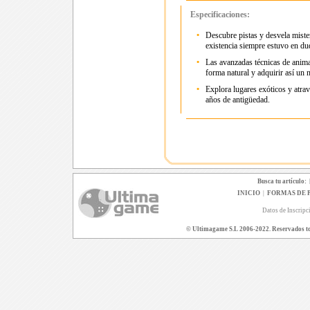
Especificaciones:
•
Descubre pistas y desvela mister
existencia siempre estuvo en du
•
Las avanzadas técnicas de anim
forma natural y adquirir así un 
•
Explora lugares exóticos y atrav
años de antigüedad.
Busca tu artículo:
INICIO
|
FORMAS DE 
Datos de Inscripc
© Ultimagame S.L 2006-2022. Reservados todo