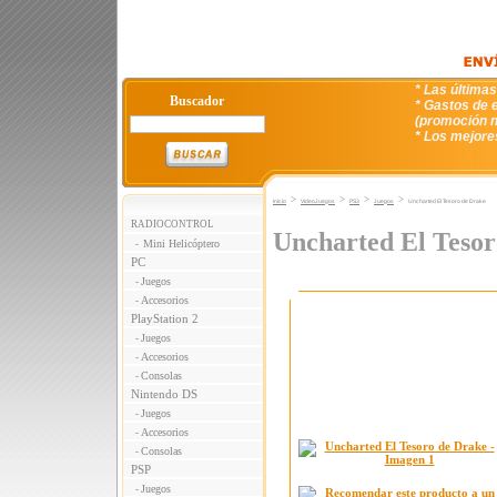
* Las última
Buscador
* Gastos de e
(promoción n
* Los mejore
>
>
>
>
Inicio
VideoJuegos
PS3
Juegos
Uncharted El Tesoro de Drake
RADIOCONTROL
Uncharted El Tesor
Mini Helicóptero
-
PC
Juegos
-
Accesorios
-
PlayStation 2
Juegos
-
Accesorios
-
Consolas
-
Nintendo DS
Juegos
-
Accesorios
-
Consolas
-
PSP
Juegos
-