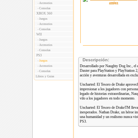
Accesorios
-
Consolas
-
XBOX 360
Juegos
-
Accesorios
-
Consolas
-
WII
Juegos
-
Accesorios
-
Consolas
-
PS3
Descripción:
Juegos
-
Desarrollado por Naughty Dog Inc., el 
Accesorios
-
Daxter para PlayStation y PlayStation 2
Consolas
-
acción y aventuras desarrollada en e
Libros y Guias
Uncharted: El Tesoro de Drake aprovech
impresionar a los jugadores con persona
legado de historias extraordinarias, N
vilo a los jugadores en todo momento.
Uncharted: El Tesoro de DrakeTM lleva 
inesperados. Nathan Drake, un héroe inse
una humanidad y un realismo nunca visto
PS3.