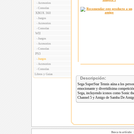
Accesorios
-
Consolas
-
XBOX 360
Juegos
-
Accesorios
-
Consolas
-
WII
Juegos
-
Accesorios
-
Consolas
-
PS3
Juegos
-
Accesorios
-
Consolas
-
Libros y Guias
Descripción:
Sega SuperStar Tennis aúna a los perso
emocionante y divertidísima competición
Sega, incluyendo iconos como Sonic t
Channel 5 y Amigo de Samba De Amig
Busca tu artículo: