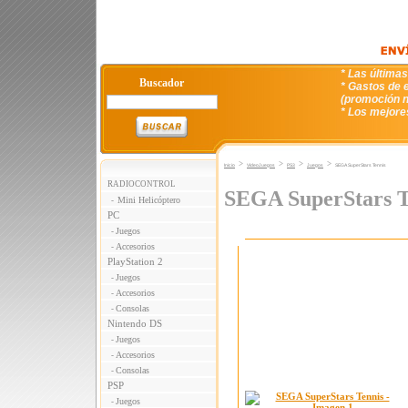
* Las última
Buscador
* Gastos de e
(promoción n
* Los mejore
>
>
>
>
Inicio
VideoJuegos
PS3
Juegos
SEGA SuperStars Tennis
RADIOCONTROL
SEGA SuperStars T
Mini Helicóptero
-
PC
Juegos
-
Accesorios
-
PlayStation 2
Juegos
-
Accesorios
-
Consolas
-
Nintendo DS
Juegos
-
Accesorios
-
Consolas
-
PSP
Juegos
-