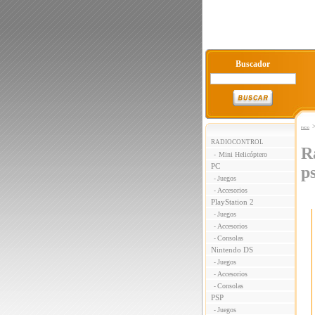
Buscador
Inicio
RADIOCONTROL
R
Mini Helicóptero
-
PC
p
Juegos
-
Accesorios
-
PlayStation 2
Juegos
-
Accesorios
-
Consolas
-
Nintendo DS
Juegos
-
Accesorios
-
Consolas
-
PSP
Juegos
-