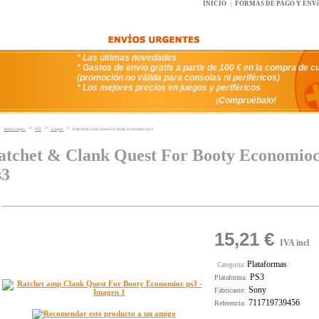
INICIO
|
FORMAS DE PAGO Y ENV
* Las últimas novedades
* Gastos de envío gratis a partir de 100 € en la compra de c
(promoción no válida para consolas ni periféricos)
* Los mejores precios en juegos y periféricos
¡Compruébalo!
>
>
>
>
VideoJuegos
PS3
Juegos
Ratchet & Clank Quest For Booty Economioc-ps3
atchet & Clank Quest For Booty Economioc
s3
15,21 €
IVA incl
Plataformas
Categoria:
PS3
Plataforma:
Sony
Fabricante:
711719739456
Referencia: