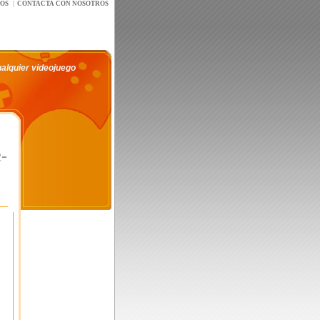
íOS
|
CONTACTA CON NOSOTROS
ualquier videojuego
-