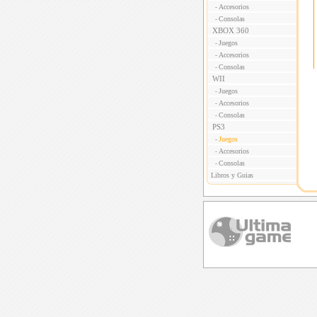
Accesorios
-
Consolas
-
XBOX 360
Juegos
-
Accesorios
-
Consolas
-
WII
Juegos
-
Accesorios
-
Consolas
-
PS3
Juegos
-
Accesorios
-
Consolas
-
Libros y Guias