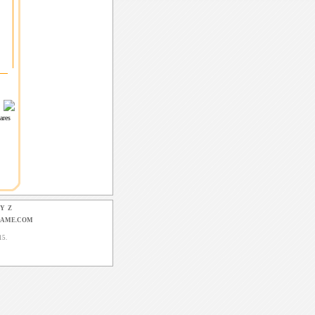
leares
Y
Z
GAME.COM
15.