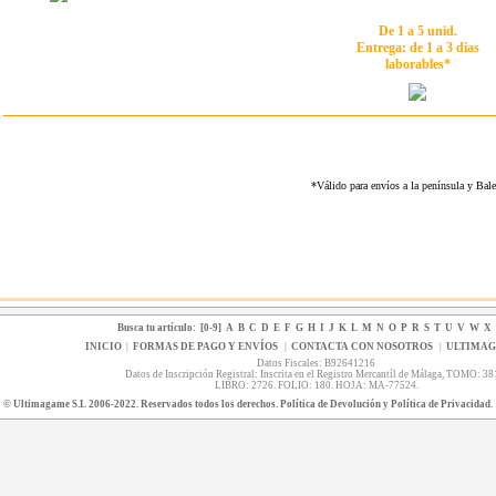
De 1 a 5 unid.
Entrega: de 1 a 3 días
laborables*
*Válido para envíos a la península y Ba
Busca tu artículo:
[0-9]
A
B
C
D
E
F
G
H
I
J
K
L
M
N
O
P
R
S
T
U
V
W
X
INICIO
|
FORMAS DE PAGO Y ENVÍOS
|
CONTACTA CON NOSOTROS
|
ULTIMA
Datos Fiscales: B92641216
Datos de Inscripción Registral: Inscrita en el Registro Mercantíl de Málaga, TOMO: 38
LIBRO: 2726. FOLIO: 180. HOJA: MA-77524.
© Ultimagame S.L 2006-2022. Reservados todos los derechos. Política de Devolución y Política de Privacidad.