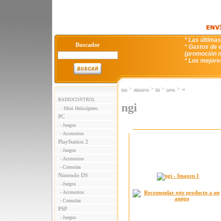
* Las última
Buscador
* Gastos de e
(promoción n
* Los mejore
>
>
>
>
Inicio
VideoJuegos
PS3
Juegos
ngi
RADIOCONTROL
ngi
Mini Helicóptero
-
PC
Juegos
-
Accesorios
-
PlayStation 2
Juegos
-
Accesorios
-
Consolas
-
Nintendo DS
Juegos
-
Accesorios
-
Consolas
-
PSP
Juegos
-