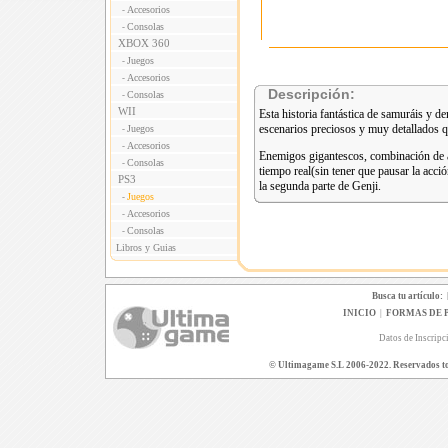
Accesorios
-
Consolas
-
XBOX 360
Juegos
-
Accesorios
-
Descripción:
Consolas
-
WII
Esta historia fantástica de samuráis y 
escenarios preciosos y muy detallados q
Juegos
-
Accesorios
-
Enemigos gigantescos, combinación de a
Consolas
-
tiempo real(sin tener que pausar la acci
PS3
la segunda parte de Genji.
Juegos
-
Accesorios
-
Consolas
-
Libros y Guias
Busca tu artículo:
INICIO
|
FORMAS DE 
Datos de Inscripc
© Ultimagame S.L 2006-2022. Reservados todo