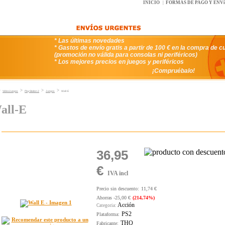
INICIO
|
FORMAS DE PAGO Y ENV
* Las últimas novedades
* Gastos de envío gratis a partir de 100 € en la compra de c
(promoción no válida para consolas ni periféricos)
* Los mejores precios en juegos y periféricos
¡Compruébalo!
>
>
>
>
VideoJuegos
PlayStation 2
Juegos
Wall-E
all-E
36,95
€
IVA incl
Precio sin descuento:
11,74 €
Ahorras -25,00 €
(214,74%)
Acción
Categoria:
PS2
Plataforma:
THQ
Fabricante: