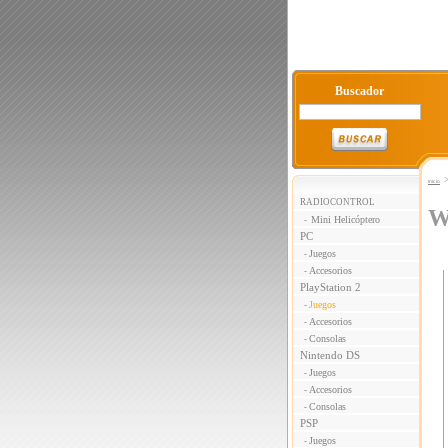
Buscador
Inicio
RADIOCONTROL
W
Mini Helicóptero
-
PC
Juegos
-
Accesorios
-
PlayStation 2
Juegos
-
Accesorios
-
Consolas
-
Nintendo DS
Juegos
-
Accesorios
-
Consolas
-
PSP
Juegos
-