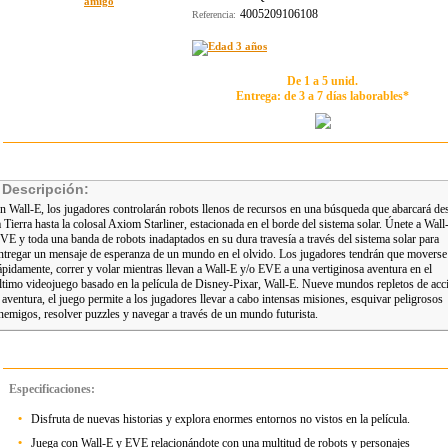
4005209106108
Referencia:
De 1 a 5 unid.
Entrega: de 3 a 7 días laborables*
Descripción:
n Wall-E, los jugadores controlarán robots llenos de recursos en una búsqueda que abarcará de
a Tierra hasta la colosal Axiom Starliner, estacionada en el borde del sistema solar. Únete a Wall
VE y toda una banda de robots inadaptados en su dura travesía a través del sistema solar para
ntregar un mensaje de esperanza de un mundo en el olvido. Los jugadores tendrán que moverse
ápidamente, correr y volar mientras llevan a Wall-E y/o EVE a una vertiginosa aventura en el
ltimo videojuego basado en la película de Disney-Pixar, Wall-E. Nueve mundos repletos de acc
 aventura, el juego permite a los jugadores llevar a cabo intensas misiones, esquivar peligrosos
nemigos, resolver puzzles y navegar a través de un mundo futurista.
Especificaciones:
•
Disfruta de nuevas historias y explora enormes entornos no vistos en la película.
•
Juega con Wall-E y EVE relacionándote con una multitud de robots y personajes