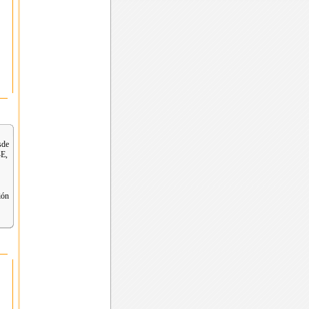
sde
-E,
ión