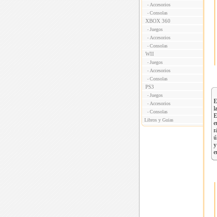
Accesorios
-
Consolas
-
XBOX 360
Juegos
-
Accesorios
-
Consolas
-
WII
Juegos
-
Accesorios
-
Consolas
-
PS3
Juegos
-
E
Accesorios
-
l
Consolas
-
E
Libros y Guias
e
r
ú
y
e