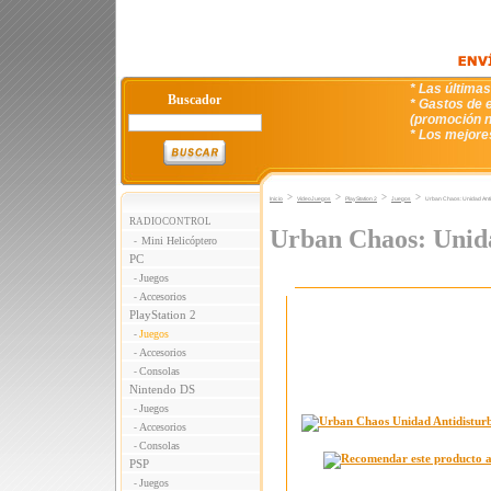
* Las última
Buscador
* Gastos de e
(promoción n
* Los mejore
>
>
>
>
Inicio
VideoJuegos
PlayStation 2
Juegos
Urban Chaos: Unidad Anti
RADIOCONTROL
Urban Chaos: Unida
Mini Helicóptero
-
PC
Juegos
-
Accesorios
-
PlayStation 2
Juegos
-
Accesorios
-
Consolas
-
Nintendo DS
Juegos
-
Accesorios
-
Consolas
-
PSP
Juegos
-