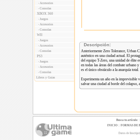
Accesorios
-
Consolas
-
XBOX 360
Juegos
-
Accesorios
-
Consolas
-
WII
Juegos
-
Descripción:
Accesorios
-
Anteriormente Zero Tolerance, Urban Ch
Consolas
-
auténtico en una ciudad actual. El pro
PS3
del equipo T-Zero, una unidad de élite 
Juegos
-
en todas las áreas del combate urbano 
Accesorios
-
es el único obstáculo a la anarquía total.
Consolas
-
Libros y Guias
Experimenta un año en la imprevisible v
salvar una ciudad al borde del colapso,
Busca tu artículo:
INICIO
|
FORMAS DE 
Datos de Inscripc