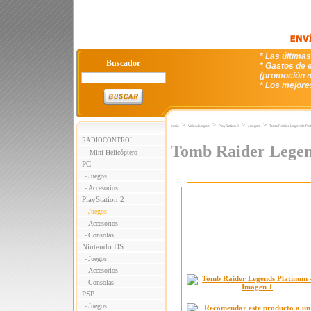
* Las última
Buscador
* Gastos de e
(promoción n
* Los mejore
>
>
>
>
Inicio
VideoJuegos
PlayStation 2
Juegos
Tomb Raider Legends Pla
RADIOCONTROL
Tomb Raider Legen
Mini Helicóptero
-
PC
Juegos
-
Accesorios
-
PlayStation 2
Juegos
-
Accesorios
-
Consolas
-
Nintendo DS
Juegos
-
Accesorios
-
Consolas
-
PSP
Juegos
-