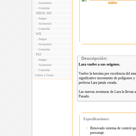
Accesorios
-
Consolas
-
XBOX 360
Juegos
-
Accesorios
-
Consolas
-
WII
Juegos
-
Accesorios
-
Consolas
-
PS3
Descripción:
Juegos
-
Lara vuelve a sus orígenes.
Accesorios
-
Consolas
-
Vuelve la heroína por excelencia del mu
Libros y Guias
significativo incremento de polígonos y
perfecta Lara jamás creada.
Las nuevas aventuras de Lara la llevan 
Pasado.
Especificaciones:
•
Renovado sistema de control que
personaje.