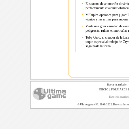
•
El sistema de animación dinámic
perfectamente cualquier obstácul
•
Múltiples opciones para jugar: U
técnico y las armas para superar
•
Visita una gran variedad de esc
peligrosas, ruinas en montañas
•
Toby Gard, el creador de la Lara
toque especial al trabajo de Cry
saga hasta la fecha.
Busca tu artículo:
INICIO
|
FORMAS DE 
Datos de Inscripc
© Ultimagame S.L 2006-2022. Reservados todo