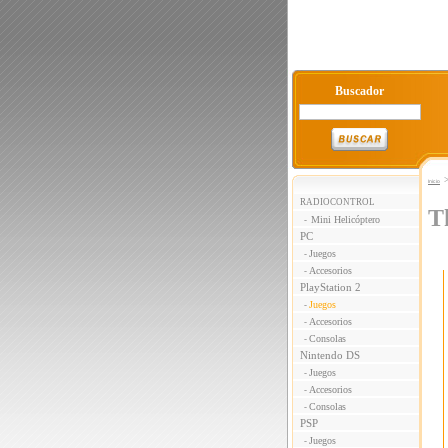
Buscador
Inicio
RADIOCONTROL
T
Mini Helicóptero
-
PC
Juegos
-
Accesorios
-
PlayStation 2
Juegos
-
Accesorios
-
Consolas
-
Nintendo DS
Juegos
-
Accesorios
-
Consolas
-
PSP
Juegos
-