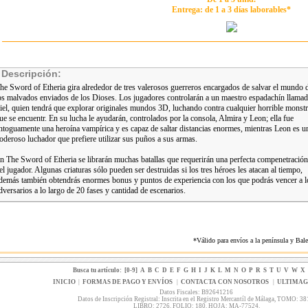
Entrega: de 1 a 3 días laborables*
Descripción:
he Sword of Etheria gira alrededor de tres valerosos guerreros encargados de salvar el mundo 
os malvados enviados de los Dioses. Los jugadores controlarán a un maestro espadachín llama
iel, quien tendrá que explorar originales mundos 3D, luchando contra cualquier horrible monst
ue se encuentr. En su lucha le ayudarán, controlados por la consola, Almira y Leon; ella fue
ntoguamente una heroína vampírica y es capaz de saltar distancias enormes, mientras Leon es u
oderoso luchador que prefiere utilizar sus puños a sus armas.
n The Sword of Etheria se librarán muchas batallas que requerirán una perfecta compenetración
el jugador. Algunas criaturas sólo pueden ser destruidas si los tres héroes les atacan al tiempo,
demás también obtendrás enormes bonus y puntos de experiencia con los que podrás vencer a l
dversarios a lo largo de 20 fases y cantidad de escenarios.
*Válido para envíos a la península y Ba
Busca tu artículo:
[0-9]
A
B
C
D
E
F
G
H
I
J
K
L
M
N
O
P
R
S
T
U
V
W
X
INICIO
|
FORMAS DE PAGO Y ENVÍOS
|
CONTACTA CON NOSOTROS
|
ULTIMA
Datos Fiscales: B92641216
Datos de Inscripción Registral: Inscrita en el Registro Mercantíl de Málaga, TOMO: 38
LIBRO: 2726. FOLIO: 180. HOJA: MA-77524.