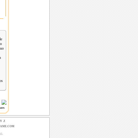
de
do
ruo
n
os
leares
Y
Z
GAME.COM
15.