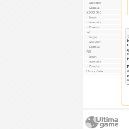
Accesorios
-
Consolas
-
XBOX 360
Juegos
-
Accesorios
-
Consolas
-
WII
T
Juegos
-
l
Accesorios
-
F
Consolas
-
q
PS3
a
Juegos
-
p
Accesorios
-
Consolas
E
-
d
Libros y Guias
a
a