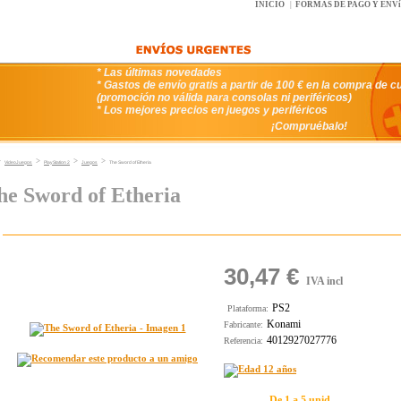
INICIO
|
FORMAS DE PAGO Y ENV
* Las últimas novedades
* Gastos de envío gratis a partir de 100 € en la compra de c
(promoción no válida para consolas ni periféricos)
* Los mejores precios en juegos y periféricos
¡Compruébalo!
>
>
>
>
VideoJuegos
PlayStation 2
Juegos
The Sword of Etheria
he Sword of Etheria
30,47 €
IVA incl
PS2
Plataforma:
Konami
Fabricante:
4012927027776
Referencia:
De 1 a 5 unid.