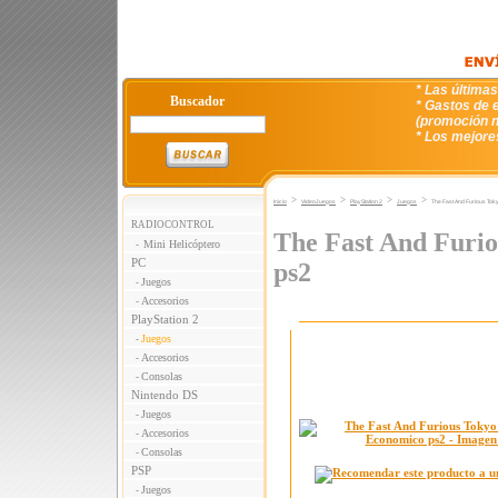
* Las última
Buscador
* Gastos de e
(promoción n
* Los mejore
>
>
>
>
Inicio
VideoJuegos
PlayStation 2
Juegos
The Fast And Furious Tok
RADIOCONTROL
The Fast And Furio
Mini Helicóptero
-
PC
ps2
Juegos
-
Accesorios
-
PlayStation 2
Juegos
-
Accesorios
-
Consolas
-
Nintendo DS
Juegos
-
Accesorios
-
Consolas
-
PSP
Juegos
-