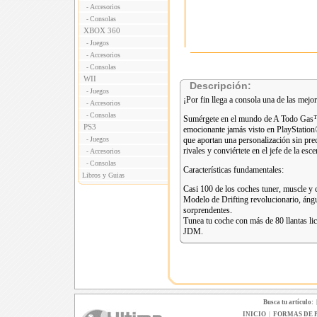
Accesorios
-
Consolas
-
XBOX 360
Juegos
-
Accesorios
-
Consolas
-
WII
Descripción:
Juegos
-
¡Por fin llega a consola una de las mejor
Accesorios
-
Consolas
-
Sumérgete en el mundo de A Todo Gas™ c
PS3
emocionante jamás visto en PlayStation®
Juegos
que aportan una personalización sin prec
-
rivales y conviértete en el jefe de la e
Accesorios
-
Consolas
-
Características fundamentales:
Libros y Guias
Casi 100 de los coches tuner, muscle y 
Modelo de Drifting revolucionario, ángu
sorprendentes.
Tunea tu coche con más de 80 llantas li
JDM.
Busca tu artículo:
INICIO
|
FORMAS DE 