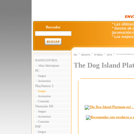
* Las última
Buscador
* Gastos de e
(promoción n
* Los mejore
>
>
>
>
Inicio
VideoJuegos
PlayStation 2
Juegos
The Dog Island Platinum-
RADIOCONTROL
The Dog Island Pla
Mini Helicóptero
-
PC
Juegos
-
Accesorios
-
PlayStation 2
Juegos
-
Accesorios
-
Consolas
-
Nintendo DS
Juegos
-
Accesorios
-
Consolas
-
PSP
Juegos
-