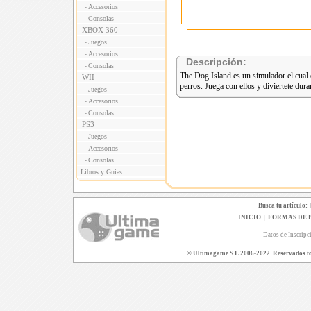
Accesorios
-
Consolas
-
XBOX 360
Juegos
-
Accesorios
-
Descripción:
Consolas
-
The Dog Island es un simulador el cual e
WII
perros. Juega con ellos y diviertete dura
Juegos
-
Accesorios
-
Consolas
-
PS3
Juegos
-
Accesorios
-
Consolas
-
Libros y Guias
Busca tu artículo:
INICIO
|
FORMAS DE 
Datos de Inscripc
© Ultimagame S.L 2006-2022. Reservados todo