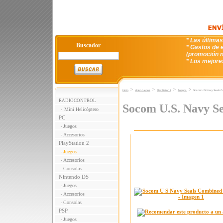
* Las última
Buscador
* Gastos de e
(promoción n
* Los mejore
>
>
>
>
Inicio
VideoJuegos
PlayStation 2
Juegos
Socom U.S. Navy Seals C
RADIOCONTROL
Socom U.S. Navy Se
Mini Helicóptero
-
PC
Juegos
-
Accesorios
-
PlayStation 2
Juegos
-
Accesorios
-
Consolas
-
Nintendo DS
Juegos
-
Accesorios
-
Consolas
-
PSP
Juegos
-