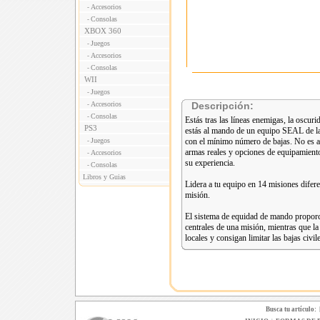
Accesorios
-
Consolas
-
XBOX 360
Juegos
-
Accesorios
-
Consolas
-
WII
Juegos
-
Accesorios
Descripción:
-
Consolas
-
Estás tras las líneas enemigas, la oscur
PS3
estás al mando de un equipo SEAL de l
Juegos
con el mínimo número de bajas. No es al
-
armas reales y opciones de equipamiento
Accesorios
-
su experiencia.
Consolas
-
Libros y Guias
Lidera a tu equipo en 14 misiones difer
misión.
El sistema de equidad de mando propor
centrales de una misión, mientras que l
locales y consigan limitar las bajas civil
Busca tu artículo: