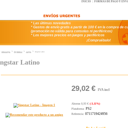
INICIO
|
FORMAS DE PAGO Y ENV
* Las últimas novedades
* Gastos de envío gratis a partir de 100 € en la compra de c
(promoción no válida para consolas ni periféricos)
* Los mejores precios en juegos y periféricos
¡Compruébalo!
>
>
>
>
VideoJuegos
PlayStation 2
Juegos
Singstar Latino
ingstar Latino
29,02 €
IVA incl
Ahorras 0,93 €
(-3,11%)
PS2
Plataforma:
0711719424956
Referencia: