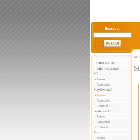
Buscador
Inicio
RADIOCONTROL
S
Mini Helicóptero
-
PC
Juegos
-
Accesorios
-
PlayStation 2
Juegos
-
Accesorios
-
Consolas
-
Nintendo DS
Juegos
-
Accesorios
-
Consolas
-
PSP
Juegos
-