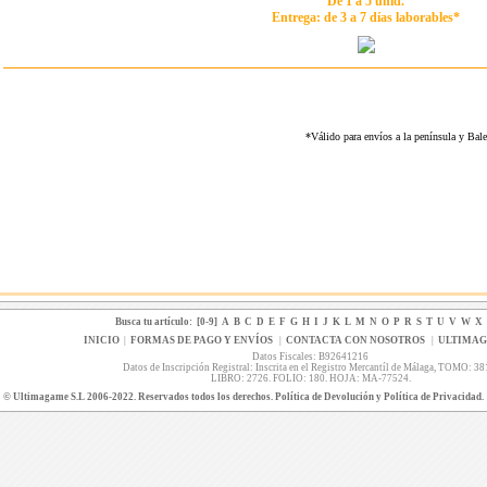
De 1 a 5 unid.
Entrega: de 3 a 7 días laborables*
*Válido para envíos a la península y Ba
Busca tu artículo:
[0-9]
A
B
C
D
E
F
G
H
I
J
K
L
M
N
O
P
R
S
T
U
V
W
X
INICIO
|
FORMAS DE PAGO Y ENVÍOS
|
CONTACTA CON NOSOTROS
|
ULTIMA
Datos Fiscales: B92641216
Datos de Inscripción Registral: Inscrita en el Registro Mercantíl de Málaga, TOMO: 38
LIBRO: 2726. FOLIO: 180. HOJA: MA-77524.
© Ultimagame S.L 2006-2022. Reservados todos los derechos. Política de Devolución y Política de Privacidad.