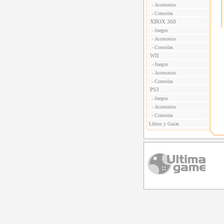
Accesorios
-
Consolas
-
XBOX 360
Juegos
-
Accesorios
-
Consolas
-
WII
Juegos
-
Accesorios
-
Consolas
-
PS3
Juegos
-
Accesorios
-
Consolas
-
Libros y Guias