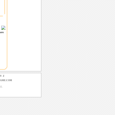
leares
Y
Z
GAME.COM
15.