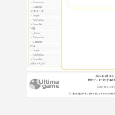
Accesorios
-
Consolas
-
XBOX 360
Juegos
-
Accesorios
-
Consolas
-
WII
Juegos
-
Accesorios
-
Consolas
-
PS3
Juegos
-
Accesorios
-
Consolas
-
Libros y Guias
Busca tu artículo:
INICIO
|
FORMAS DE 
Datos de Inscripc
© Ultimagame S.L 2006-2022. Reservados todo