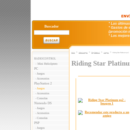
* Las última
Buscador
* Gastos de e
(promoción n
* Los mejore
>
>
>
>
Inicio
VideoJuegos
PlayStation 2
Juegos
Riding Star Platinum-ps2
RADIOCONTROL
Riding Star Platin
Mini Helicóptero
-
PC
Juegos
-
Accesorios
-
PlayStation 2
Juegos
-
Accesorios
-
Consolas
-
Nintendo DS
Juegos
-
Accesorios
-
Consolas
-
PSP
Juegos
-