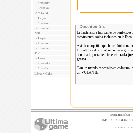
Accesorios
-
Consolas
-
XBOX 360
Juegos
-
Accesorios
-
Descripción:
Consolas
-
La hasta ahora fabricante de periféricos
WII
movimiento, todos incluidos en la línea
Juegos
-
Accesorios
-
Así, la compañía, que ha recibido una i
Consolas
-
10 millones de euros) intentará seguir l
PS3
con una importante diferencia:
cada jue
Juegos
-
gestos
.
Accesorios
-
Con un mando especial para cada uno, 
Consolas
-
un VOLANTE.
Libros y Guias
Busca tu artículo:
INICIO
|
FORMAS DE 
Datos de Inscripc