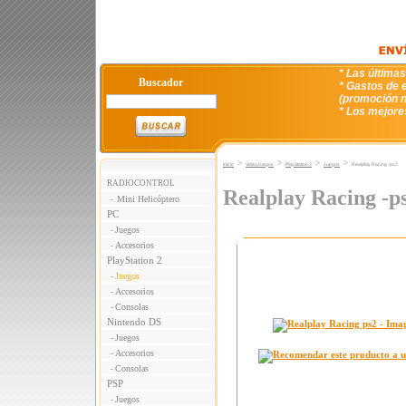
* Las última
Buscador
* Gastos de e
(promoción n
* Los mejore
>
>
>
>
Inicio
VideoJuegos
PlayStation 2
Juegos
Realplay Racing -ps2
RADIOCONTROL
Realplay Racing -p
Mini Helicóptero
-
PC
Juegos
-
Accesorios
-
PlayStation 2
Juegos
-
Accesorios
-
Consolas
-
Nintendo DS
Juegos
-
Accesorios
-
Consolas
-
PSP
Juegos
-