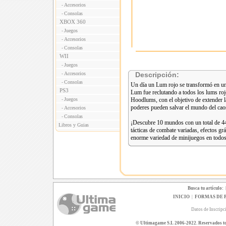
Accesorios
-
Consolas
-
XBOX 360
Juegos
-
Accesorios
-
Consolas
-
WII
Juegos
-
Accesorios
Descripción:
-
Consolas
-
Un día un Lum rojo se transformó en una
PS3
Lum fue reclutando a todos los lums roj
Juegos
Hoodlums, con el objetivo de extender 
-
poderes pueden salvar el mundo del cao
Accesorios
-
Consolas
-
¡Descubre 10 mundos con un total de 44 
Libros y Guias
tácticas de combate variadas, efectos gr
enorme variedad de minijuegos en todos 
Busca tu artículo:
INICIO
|
FORMAS DE 
Datos de Inscripc
© Ultimagame S.L 2006-2022. Reservados todo