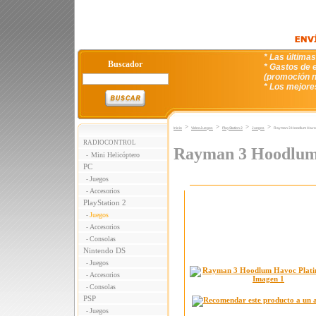
* Las última
Buscador
* Gastos de e
(promoción n
* Los mejore
>
>
>
>
Inicio
VideoJuegos
PlayStation 2
Juegos
Rayman 3 Hoodlum Havoc
RADIOCONTROL
Rayman 3 Hoodlum
Mini Helicóptero
-
PC
Juegos
-
Accesorios
-
PlayStation 2
Juegos
-
Accesorios
-
Consolas
-
Nintendo DS
Juegos
-
Accesorios
-
Consolas
-
PSP
Juegos
-